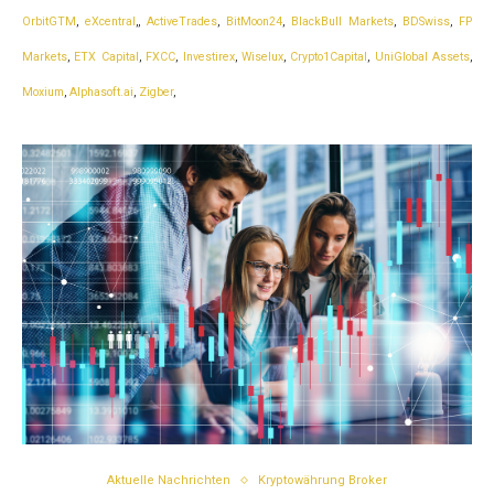
OrbitGTM
,
eXcentral
,,
ActiveTrades
,
BitMoon24
,
BlackBull Markets
,
BDSwiss
,
FP
Markets
,
ETX Capital
,
FXCC
,
Investirex
,
Wiselux
,
Crypto1Capital
,
UniGlobal Assets
,
Moxium
,
Alphasoft.ai
,
Zigber
,
Aktuelle Nachrichten
Kryptowährung Broker