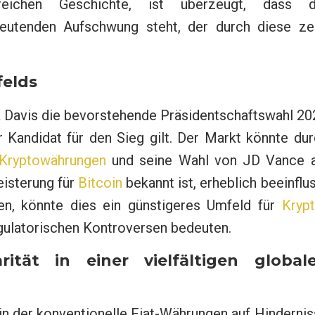
reichen Geschichte, ist überzeugt, dass d
eutenden Aufschwung steht, der durch diese ze
felds
rk Davis die bevorstehende Präsidentschaftswahl 2
r Kandidat für den Sieg gilt. Der Markt könnte du
Kryptowährungen
und seine Wahl von JD Vance a
eisterung für
Bitcoin
bekannt ist, erheblich beeinflu
en, könnte dies ein günstigeres Umfeld für
Kryp
gulatorischen Kontroversen bedeuten.
ität in einer vielfältigen global
, in der konventionelle Fiat-Währungen auf Hinderni