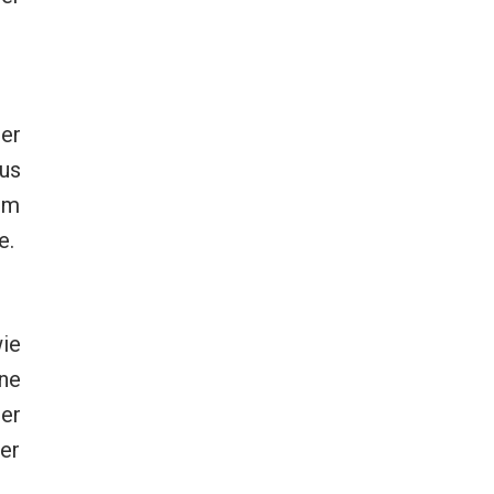
er
us
em
e.
ie
ne
der
er