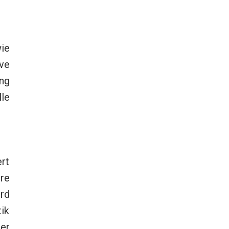
ie
ive
ng
le
rt
re
rd
ik
er