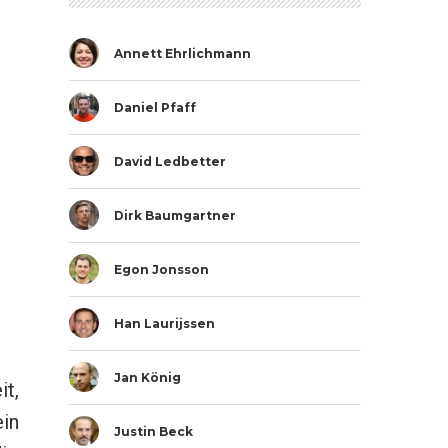
Annett Ehrlichmann
Daniel Pfaff
David Ledbetter
Dirk Baumgartner
Egon Jonsson
Han Laurijssen
Jan König
t,
in
Justin Beck