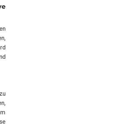
ve
en
n,
rd
und
zu
n,
em
se