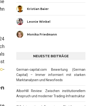
ie
hn
Kristian Baier
Leonie Winkel
Monika Friedmann
024
rch
ls
NEUESTE BEITRÄGE
sst
to
-
German-capital.com Bewertung (German
Capital) – Immer informiert mit starken
Marktanalysen und Newsfeeds
en
AlborHill Review: Zwischen institutionellem
Anspruch und moderner Trading-Infrastruktur
sse