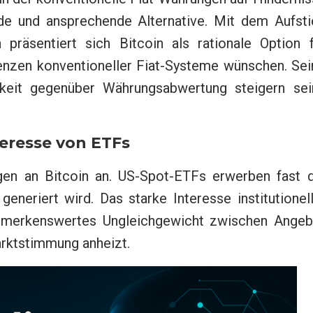
e und ansprechende Alternative. Mit dem Aufsti
präsentiert sich Bitcoin als rationale Option f
Grenzen konventioneller Fiat-Systeme wünschen. Se
gkeit gegenüber Währungsabwertung steigern sei
teresse von ETFs
n an Bitcoin an. US-Spot-ETFs erwerben fast d
eneriert wird. Das starke Interesse institutionel
bemerkenswertes Ungleichgewicht zwischen Angeb
arktstimmung anheizt.