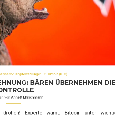
nalyse von Kryptowährungen
Bitcoin (BTC)
LEHNUNG: BÄREN ÜBERNEHMEN DI
ONTROLLE
ben von
Annett Ehrlichmann
 drohen! Experte warnt: Bitcoin unter wichti