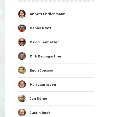
Annett Ehrlichmann
Daniel Pfaff
David Ledbetter
Dirk Baumgartner
Egon Jonsson
Han Laurijssen
Jan König
Justin Beck