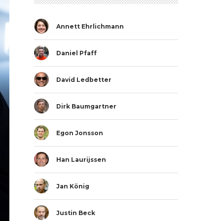
Annett Ehrlichmann
Daniel Pfaff
David Ledbetter
Dirk Baumgartner
Egon Jonsson
Han Laurijssen
Jan König
Justin Beck