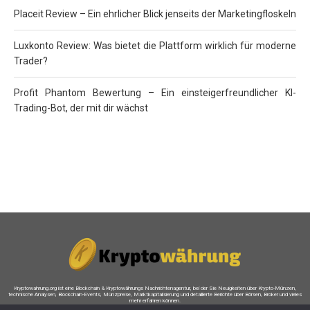
Placeit Review – Ein ehrlicher Blick jenseits der Marketingfloskeln
Luxkonto Review: Was bietet die Plattform wirklich für moderne
Trader?
Profit Phantom Bewertung – Ein einsteigerfreundlicher KI-
Trading-Bot, der mit dir wächst
Kryptowahrung.org ist eine Blockchain & Kryptowährungs Nachrichtenagentur, bei der Sie Neuigkeiten über Krypto-Münzen,
technische Analysen, Blockchain-Events, Münzpreise, Marktkapitalisierung und detaillierte Berichte über Börsen, Broker und vieles
mehr erfahren können.