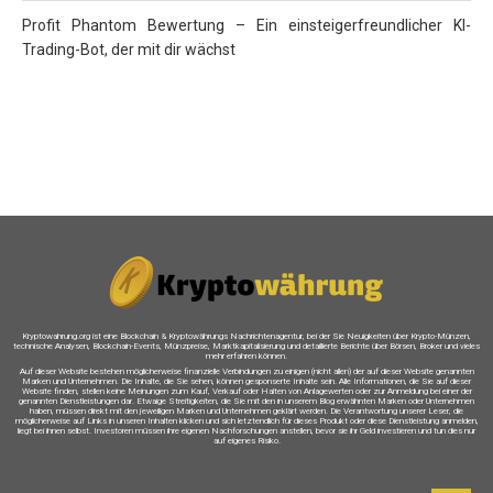
Profit Phantom Bewertung – Ein einsteigerfreundlicher KI-
Trading-Bot, der mit dir wächst
Kryptowahrung.org ist eine Blockchain & Kryptowährungs Nachrichtenagentur, bei der Sie Neuigkeiten über Krypto-Münzen,
technische Analysen, Blockchain-Events, Münzpreise, Marktkapitalisierung und detaillierte Berichte über Börsen, Broker und vieles
mehr erfahren können.
Auf dieser Website bestehen möglicherweise finanzielle Verbindungen zu einigen (nicht allen) der auf dieser Website genannten
Marken und Unternehmen. Die Inhalte, die Sie sehen, können gesponserte Inhalte sein. Alle Informationen, die Sie auf dieser
Website finden, stellen keine Meinungen zum Kauf, Verkauf oder Halten von Anlagewerten oder zur Anmeldung bei einer der
genannten Dienstleistungen dar. Etwaige Streitigkeiten, die Sie mit den in unserem Blog erwähnten Marken oder Unternehmen
haben, müssen direkt mit den jeweiligen Marken und Unternehmen geklärt werden. Die Verantwortung unserer Leser, die
möglicherweise auf Links in unseren Inhalten klicken und sich letztendlich für dieses Produkt oder diese Dienstleistung anmelden,
liegt bei ihnen selbst. Investoren müssen ihre eigenen Nachforschungen anstellen, bevor sie ihr Geld investieren und tun dies nur
auf eigenes Risiko.