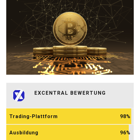
EXCENTRAL BEWERTUNG
Trading-Plattform
98
Ausbildung
96