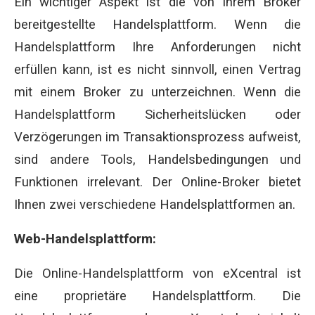
Ein wichtiger Aspekt ist die von Ihrem Broker
bereitgestellte Handelsplattform. Wenn die
Handelsplattform Ihre Anforderungen nicht
erfüllen kann, ist es nicht sinnvoll, einen Vertrag
mit einem Broker zu unterzeichnen. Wenn die
Handelsplattform Sicherheitslücken oder
Verzögerungen im Transaktionsprozess aufweist,
sind andere Tools, Handelsbedingungen und
Funktionen irrelevant. Der Online-Broker bietet
Ihnen zwei verschiedene Handelsplattformen an.
Web-Handelsplattform:
Die Online-Handelsplattform von eXcentral ist
eine proprietäre Handelsplattform. Die