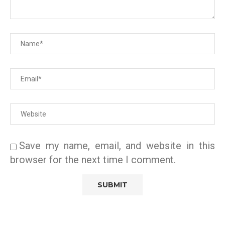
Save my name, email, and website in this
browser for the next time I comment.