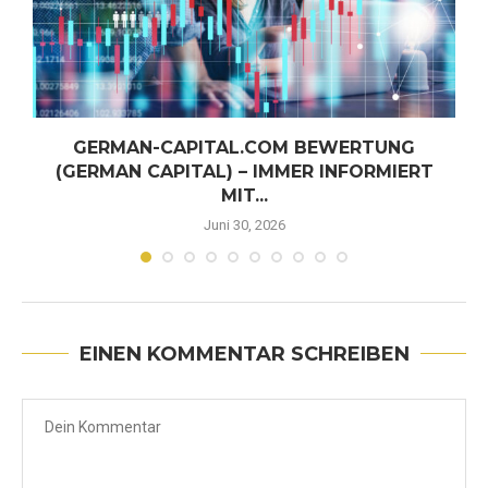
GERMAN-CAPITAL.COM BEWERTUNG
(GERMAN CAPITAL) – IMMER INFORMIERT
MIT...
Juni 30, 2026
EINEN KOMMENTAR SCHREIBEN