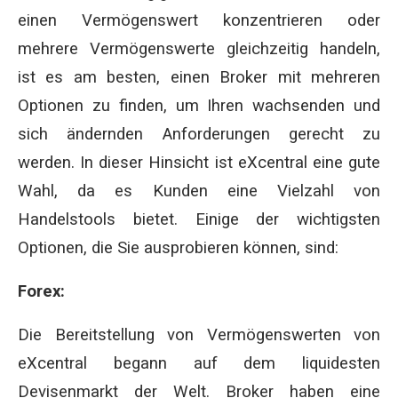
einen Vermögenswert konzentrieren oder
mehrere Vermögenswerte gleichzeitig handeln,
ist es am besten, einen Broker mit mehreren
Optionen zu finden, um Ihren wachsenden und
sich ändernden Anforderungen gerecht zu
werden. In dieser Hinsicht ist eXcentral eine gute
Wahl, da es Kunden eine Vielzahl von
Handelstools bietet. Einige der wichtigsten
Optionen, die Sie ausprobieren können, sind:
Forex:
Die Bereitstellung von Vermögenswerten von
eXcentral begann auf dem liquidesten
Devisenmarkt der Welt. Broker haben eine