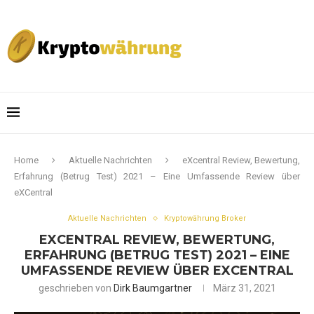
Home
Aktuelle Nachrichten
eXcentral Review, Bewertung,
Erfahrung (Betrug Test) 2021 – Eine Umfassende Review über
eXCentral
Aktuelle Nachrichten
Kryptowährung Broker
EXCENTRAL REVIEW, BEWERTUNG,
ERFAHRUNG (BETRUG TEST) 2021 – EINE
UMFASSENDE REVIEW ÜBER EXCENTRAL
geschrieben von
Dirk Baumgartner
März 31, 2021