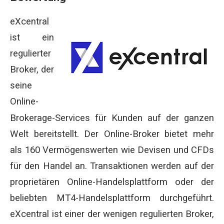
eXcentral
ist ein
regulierter
Broker, der
seine
Online-
Brokerage-Services für Kunden auf der ganzen
Welt bereitstellt. Der Online-Broker bietet mehr
als 160 Vermögenswerten wie Devisen und CFDs
für den Handel an. Transaktionen werden auf der
proprietären Online-Handelsplattform oder der
beliebten MT4-Handelsplattform durchgeführt.
eXcentral ist einer der wenigen regulierten Broker,