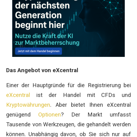
Das Angebot von eXcentral
Einer der Hauptgründe für die Registrierung bei
eXcentral
ist der Handel mit CFDs und
Kryptowährungen
. Aber bietet Ihnen eXcentral
genügend
Optionen
? Der Markt umfasst
Tausende von Werkzeugen, die gehandelt werden
können. Unabhängig davon, ob Sie sich nur auf