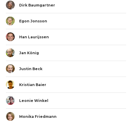
Dirk Baumgartner
Egon Jonsson
Han Laurijssen
Jan König
Justin Beck
Kristian Baier
Leonie Winkel
Monika Friedmann