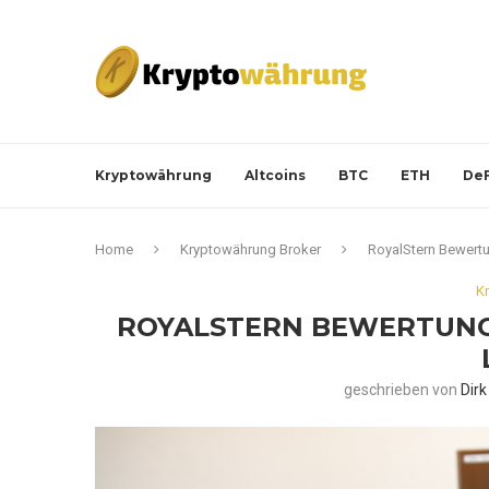
Kryptowährung
Altcoins
BTC
ETH
DeF
Home
Kryptowährung Broker
RoyalStern Bewertu
K
ROYALSTERN BEWERTUNG 
geschrieben von
Dir