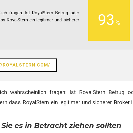
lich fragen: Ist RoyalStern Betrug oder
93
ss RoyalStern ein legitimer und sicherer
//ROYALSTERN.COM/
ch wahrscheinlich fragen: Ist RoyalStern Betrug o
rn dass RoyalStern ein legitimer und sicherer Broker i
ie es in Betracht ziehen sollten