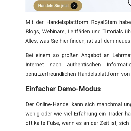
Mit der Handelsplattform RoyalSter
n habe
Blogs, Webinare, Leitfäden und Tutorials 
Alles, was Sie hier finden, ist auf dem neues
Bei einem so großen Angebot an Lehrmater
Internet nach authentischen Informa
benutzerfreundlichen Handelsplattform von 
Einfacher Demo-Modus
Der Online-Handel kann sich manchmal ungl
wenig oder wie viel Erfahrung ein Trader h
oft kalte Füße, wenn es an der Zeit ist, si