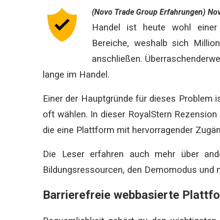
(Novo Trade Group Erfahrungen) No
Handel ist heute wohl eine
Bereiche, weshalb sich Milli
anschließen. Überraschenderweise
lange im Handel.
Einer der Hauptgründe für dieses Problem is
oft wählen. In dieser RoyalStern Rezension
die eine Plattform mit hervorragender Zugäng
Die Leser erfahren auch mehr über ande
Bildungsressourcen, den Demomodus und 
Barrierefreie webbasierte Plattf