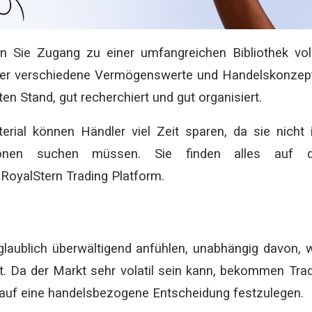
n Sie Zugang zu einer umfangreichen Bibliothek vol
über verschiedene Vermögenswerte und Handelskonzep
ten Stand, gut recherchiert und gut organisiert.
ial können Händler viel Zeit sparen, da sie nicht
tionen suchen müssen. Sie finden alles auf d
RoyalStern Trading Platform.
aublich überwältigend anfühlen, unabhängig davon, 
at. Da der Markt sehr volatil sein kann, bekommen Tra
ch auf eine handelsbezogene Entscheidung festzulegen.