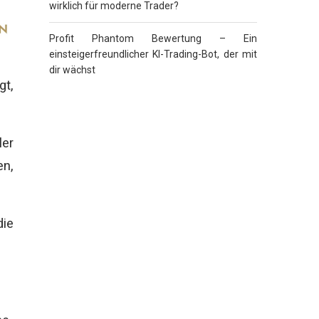
wirklich für moderne Trader?
Profit Phantom Bewertung – Ein
einsteigerfreundlicher KI-Trading-Bot, der mit
dir wächst
gt,
ler
en,
ie