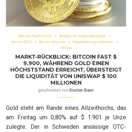
Aktuelle Nachrichten
Analyse von Kryptowährungen
Bitcoin (BTC)
Bitcoin Optionen
Kryptowährungs Optionen
OKCoin
MARKT-RÜCKBLICK: BITCOIN FAST $
9.900, WÄHREND GOLD EINEN
HÖCHSTSTAND ERREICHT, ÜBERSTEIGT
DIE LIQUIDITÄT VON UNISWAP $ 100
MILLIONEN
geschrieben von
Kristian Baier
Gold steht am Rande eines Allzeithochs, das
am Freitag um 0,80% auf $ 1.901 je Unze
zulegte. Der in Schweden ansässige OTC-