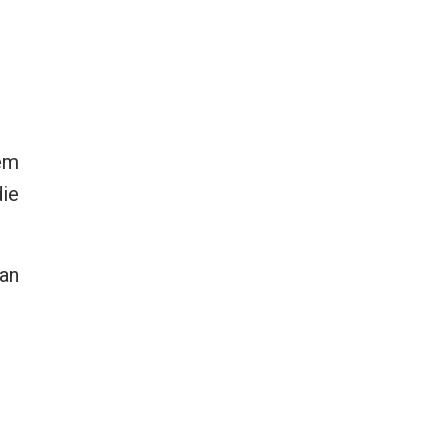
em
ie
an