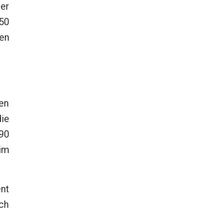
er
50
en
en
ie
90
im
nt
ch