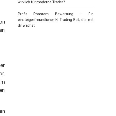
wirklich für moderne Trader?
Profit Phantom Bewertung – Ein
einsteigerfreundlicher KI-Trading-Bot, der mit
von
dir wächst
en
er
r.
im
en
en