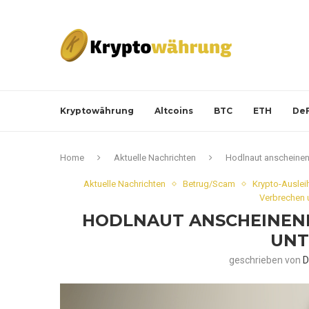
Kryptowährung
Altcoins
BTC
ETH
DeF
Home
Aktuelle Nachrichten
Hodlnaut anscheinend
Aktuelle Nachrichten
Betrug/Scam
Krypto-Auslei
Verbrechen 
HODLNAUT ANSCHEINEND
UNT
geschrieben von
D