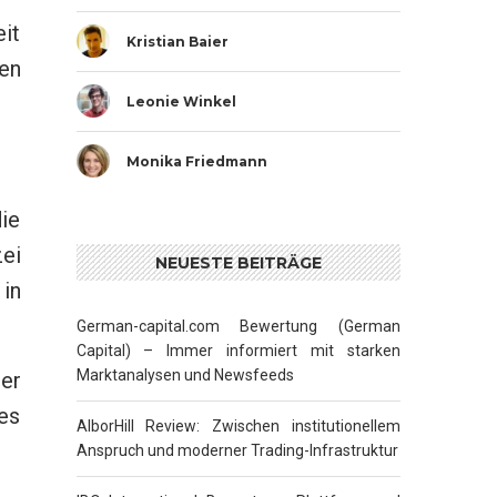
it
Kristian Baier
en
Leonie Winkel
Monika Friedmann
ie
zei
NEUESTE BEITRÄGE
 in
German-capital.com Bewertung (German
Capital) – Immer informiert mit starken
Marktanalysen und Newsfeeds
er
es
AlborHill Review: Zwischen institutionellem
Anspruch und moderner Trading-Infrastruktur