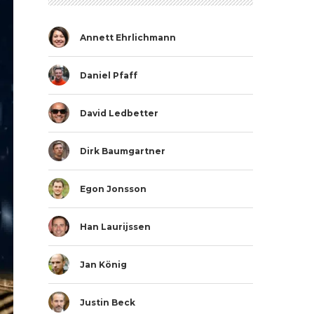
Annett Ehrlichmann
Daniel Pfaff
David Ledbetter
Dirk Baumgartner
Egon Jonsson
Han Laurijssen
Jan König
Justin Beck