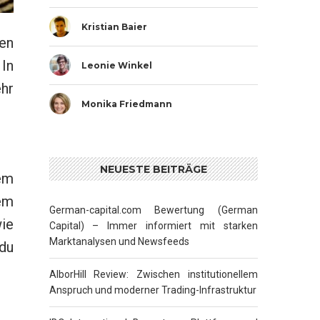
Kristian Baier
gen
 In
Leonie Winkel
ehr
Monika Friedmann
NEUESTE BEITRÄGE
em
em
German-capital.com Bewertung (German
ie
Capital) – Immer informiert mit starken
Marktanalysen und Newsfeeds
du
AlborHill Review: Zwischen institutionellem
Anspruch und moderner Trading-Infrastruktur