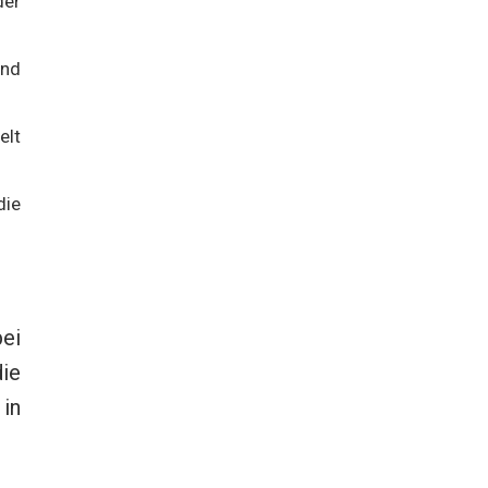
der
und
elt
die
ei
ie
in