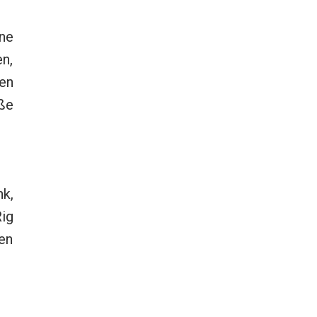
ne
n,
ten
ße
k,
ig
en