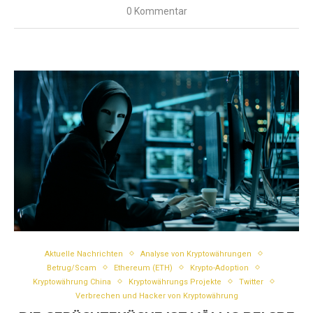
0 Kommentar
Aktuelle Nachrichten
Analyse von Kryptowährungen
Betrug/Scam
Ethereum (ETH)
Krypto-Adoption
Kryptowährung China
Kryptowährungs Projekte
Twitter
Verbrechen und Hacker von Kryptowährung