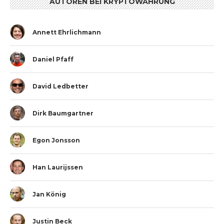
AUTOREN BEI KRYPTOWÄHRUNG
Annett Ehrlichmann
Daniel Pfaff
David Ledbetter
Dirk Baumgartner
Egon Jonsson
Han Laurijssen
Jan König
Justin Beck