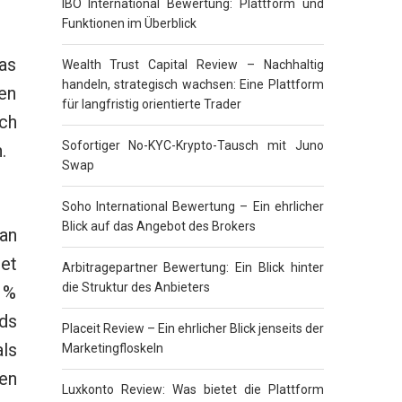
IBO International Bewertung: Plattform und
Funktionen im Überblick
as
Wealth Trust Capital Review – Nachhaltig
handeln, strategisch wachsen: Eine Plattform
en
für langfristig orientierte Trader
ch
Sofortiger No-KYC-Krypto-Tausch mit Juno
.
Swap
Soho International Bewertung – Ein ehrlicher
Blick auf das Angebot des Brokers
tan
net
Arbitragepartner Bewertung: Ein Blick hinter
die Struktur des Anbieters
2 %
ds
Placeit Review – Ein ehrlicher Blick jenseits der
ls
Marketingfloskeln
en
Luxkonto Review: Was bietet die Plattform