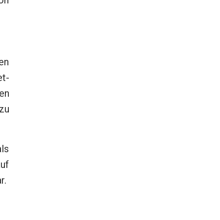
on
uen
et-
ren
 zu
ls
auf
r.