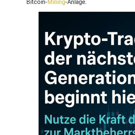
Bitcoin-
Mining
-Anlage.