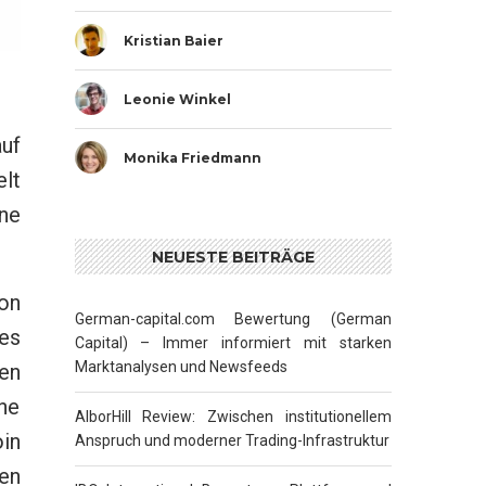
Kristian Baier
Leonie Winkel
uf
Monika Friedmann
elt
ne
NEUESTE BEITRÄGE
on
German-capital.com Bewertung (German
es
Capital) – Immer informiert mit starken
Marktanalysen und Newsfeeds
en
he
AlborHill Review: Zwischen institutionellem
in
Anspruch und moderner Trading-Infrastruktur
en