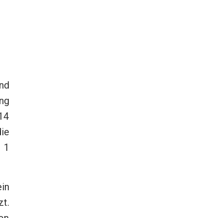
and
ung
214
ie
h 1
in
t.