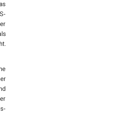
as
US-
er
ls
t.
ne
Der
und
er
s-