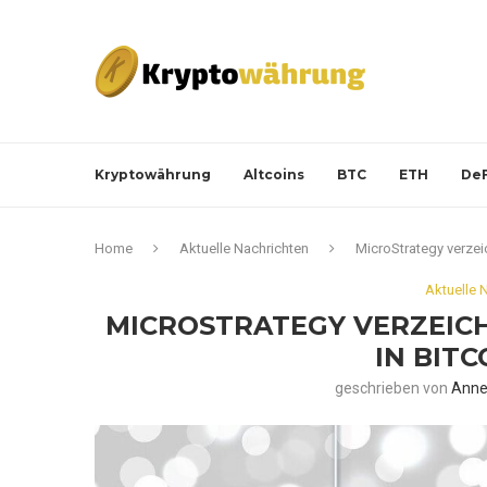
Kryptowährung
Altcoins
BTC
ETH
DeF
Home
Aktuelle Nachrichten
MicroStrategy verzeic
Aktuelle 
MICROSTRATEGY VERZEICH
IN BIT
geschrieben von
Anne