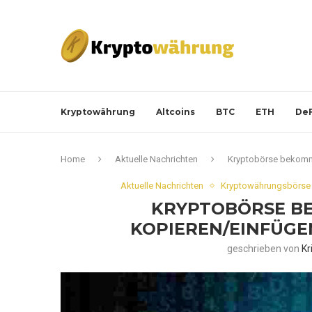
Kryptowährung
Altcoins
BTC
ETH
DeF
Home
Aktuelle Nachrichten
Kryptobörse bekommt
Aktuelle Nachrichten
Kryptowährungsbörse 
KRYPTOBÖRSE B
KOPIEREN/EINFÜGEN
geschrieben von
Kr