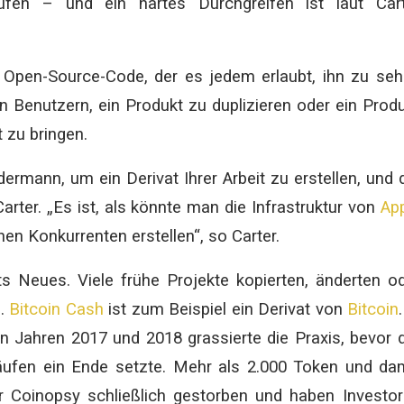
rüfen – und ein hartes Durchgreifen ist laut Car
 Open-Source-Code, der es jedem erlaubt, ihn zu se
n Benutzern, ein Produkt zu duplizieren oder ein Prod
 zu bringen.
ermann, um ein Derivat Ihrer Arbeit zu erstellen, und 
Carter. „Es ist, als könnte man die Infrastruktur von
Ap
en Konkurrenten erstellen“, so Carter.
ts Neues. Viele frühe Projekte kopierten, änderten o
e.
Bitcoin Cash
ist zum Beispiel ein Derivat von
Bitcoin
 Jahren 2017 und 2018 grassierte die Praxis, bevor 
ufen ein Ende setzte. Mehr als 2.000 Token und da
r Coinopsy schließlich gestorben und haben Investo