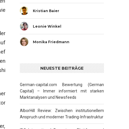
en
wie
Kristian Baier
Leonie Winkel
der
auf
Monika Friedmann
hef
en
NEUESTE BEITRÄGE
shi
German-capital.com Bewertung (German
Capital) – Immer informiert mit starken
ner
Marktanalysen und Newsfeeds
tor
AlborHill Review: Zwischen institutionellem
Anspruch und moderner Trading-Infrastruktur
er,