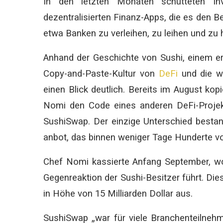
In den letzten Monaten schütteten In
dezentralisierten Finanz-Apps, die es den B
etwa Banken zu verleihen, zu leihen und zu
Anhand der Geschichte von Sushi, einem er
Copy-and-Paste-Kultur von
DeFi
und die we
einen Blick deutlich. Bereits im August k
Nomi den Code eines anderen DeFi-Projek
SushiSwap. Der einzige Unterschied bestan
anbot, das binnen weniger Tage Hunderte vo
Chef Nomi kassierte Anfang September, wob
Gegenreaktion der Sushi-Besitzer führt. Di
in Höhe von 15 Milliarden Dollar aus.
SushiSwap „war für viele Branchenteilne