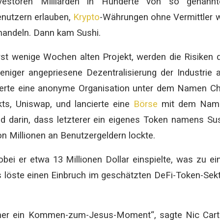
vestoren Milliarden in Hunderte von so genannt
enutzern erlauben,
Krypto
-Währungen ohne Vermittler 
 handeln. Dann kam Sushi.
st wenige Wochen alten Projekt, werden die Risiken 
niger angepriesene Dezentralisierung der Industrie 
opierte eine anonyme Organisation unter dem Namen C
ts, Uniswap, und lancierte eine
Börse
mit dem Nam
d darin, dass letzterer ein eigenes Token namens Su
n Millionen an Benutzergeldern lockte.
ei er etwa 13 Millionen Dollar einspielte, was zu ei
es löste einen Einbruch im geschätzten DeFi-Token-Sek
hmer ein Kommen-zum-Jesus-Moment“, sagte Nic Cart