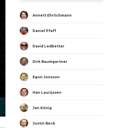
Annett Ehrlichmann
Daniel Pfaff
David Ledbetter
Dirk Baumgartner
Egon Jonsson
Han Laurijssen
Jan König
Justin Beck