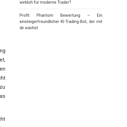
wirklich für moderne Trader?
Profit Phantom Bewertung – Ein
einsteigerfreundlicher KI-Trading-Bot, der mit
dir wächst
ung
et,
ken
cht
 zu
das
cht