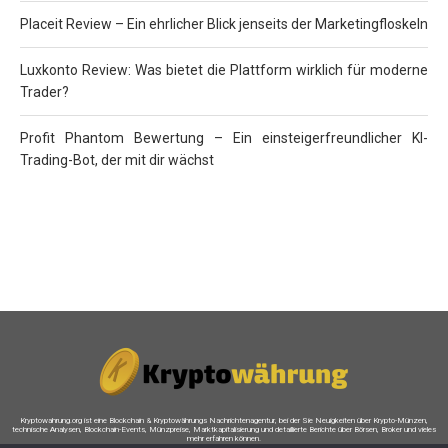
Placeit Review – Ein ehrlicher Blick jenseits der Marketingfloskeln
Luxkonto Review: Was bietet die Plattform wirklich für moderne
Trader?
Profit Phantom Bewertung – Ein einsteigerfreundlicher KI-
Trading-Bot, der mit dir wächst
Kryptowahrung.org ist eine Blockchain & Kryptowährungs Nachrichtenagentur, bei der Sie Neuigkeiten über Krypto-Münzen,
technische Analysen, Blockchain-Events, Münzpreise, Marktkapitalisierung und detaillierte Berichte über Börsen, Broker und vieles
mehr erfahren können.