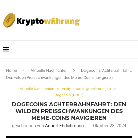
Home
Aktuelle Nachrichten
Dogecoins Achterbahnfahrt:
Den wilden Preisschwankungen des Meme-Coins navigieren
Aktuelle Nachrichten
Analyse von Kryptowährungen
Dogecoin (DOGE)
DOGECOINS ACHTERBAHNFAHRT: DEN
WILDEN PREISSCHWANKUNGEN DES
MEME-COINS NAVIGIEREN
geschrieben von
Annett Ehrlichmann
Oktober 23, 2024