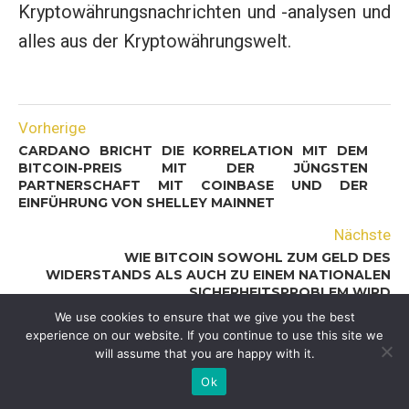
Kryptowährungsnachrichten und -analysen und
alles aus der Kryptowährungswelt.
Vorherige
CARDANO BRICHT DIE KORRELATION MIT DEM
BITCOIN-PREIS MIT DER JÜNGSTEN
PARTNERSCHAFT MIT COINBASE UND DER
EINFÜHRUNG VON SHELLEY MAINNET
Nächste
WIE BITCOIN SOWOHL ZUM GELD DES
WIDERSTANDS ALS AUCH ZU EINEM NATIONALEN
SICHERHEITSPROBLEM WIRD
We use cookies to ensure that we give you the best
experience on our website. If you continue to use this site we
will assume that you are happy with it.
DAS KÖNNTE SIE AUCH INTERESSIEREN
Ok