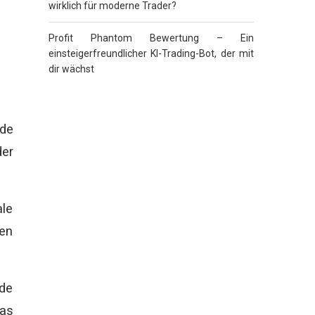
wirklich für moderne Trader?
Profit Phantom Bewertung – Ein
einsteigerfreundlicher KI-Trading-Bot, der mit
dir wächst
nde
der
le
den
de
eas