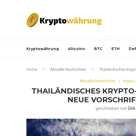
Kryptowährung
Altcoins
BTC
ETH
DeF
Home
Aktuelle Nachrichten
Thailändisches Kryp
Aktuelle Nachrichten
Krypto
THAILÄNDISCHES KRYPT
NEUE VORSCHRIF
geschrieben von
Dir