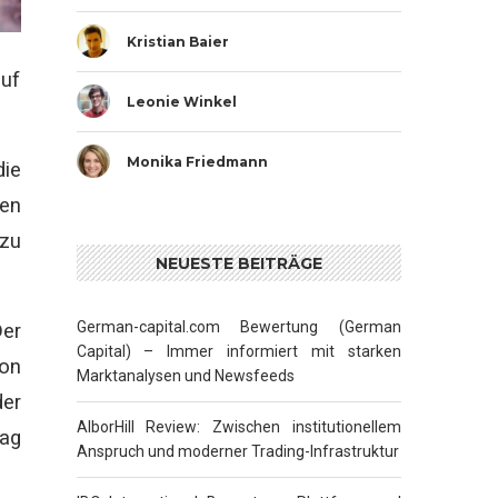
Kristian Baier
uf
Leonie Winkel
Monika Friedmann
ie
en
 zu
NEUESTE BEITRÄGE
German-capital.com Bewertung (German
Der
Capital) – Immer informiert mit starken
von
Marktanalysen und Newsfeeds
der
AlborHill Review: Zwischen institutionellem
Tag
Anspruch und moderner Trading-Infrastruktur