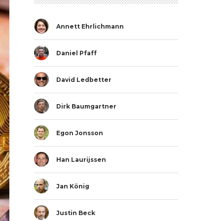
Annett Ehrlichmann
Daniel Pfaff
David Ledbetter
Dirk Baumgartner
Egon Jonsson
Han Laurijssen
Jan König
Justin Beck