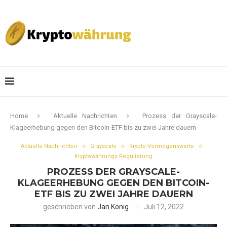
Home
Aktuelle Nachrichten
Prozess der Grayscale-
Klageerhebung gegen den Bitcoin-ETF bis zu zwei Jahre dauern
Aktuelle Nachrichten
Grayscale
Krypto-Vermögenswerte
Kryptowährungs Regulierung
PROZESS DER GRAYSCALE-
KLAGEERHEBUNG GEGEN DEN BITCOIN-
ETF BIS ZU ZWEI JAHRE DAUERN
geschrieben von
Jan König
Juli 12, 2022