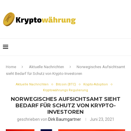
Home
Aktuelle Nachrichten
Norwegisches Aufsichtsamt
sieht Bedarf für Schutz von Krypto-Investoren
Aktuelle Nachrichten
Bitcoin (BTC)
Krypto-Adoption
Kryptowährungs Regulierung
NORWEGISCHES AUFSICHTSAMT SIEHT
BEDARF FÜR SCHUTZ VON KRYPTO-
INVESTOREN
geschrieben von
Dirk Baumgartner
Juni 23, 2021