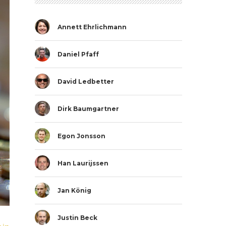
Annett Ehrlichmann
Daniel Pfaff
David Ledbetter
Dirk Baumgartner
Egon Jonsson
Han Laurijssen
Jan König
Justin Beck