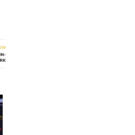
ste
IN-
RK