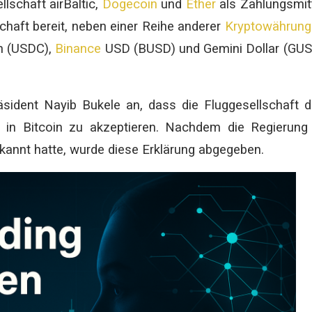
lschaft airBaltic,
Dogecoin
und
Ether
als Zahlungsmit
schaft bereit, neben einer Reihe anderer
Kryptowährung
in (USDC),
Binance
USD (BUSD) und Gemini Dollar (GU
sident Nayib Bukele an, dass die Fluggesellschaft 
n in Bitcoin zu akzeptieren. Nachdem die Regierung
rkannt hatte, wurde diese Erklärung abgegeben.