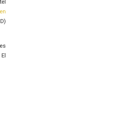
tel
en
SD)
des
 El