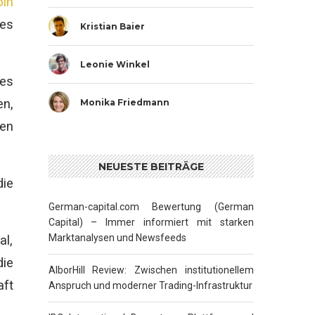
oin
des
Kristian Baier
Leonie Winkel
tes
en,
Monika Friedmann
en
NEUESTE BEITRÄGE
die
German-capital.com Bewertung (German
Capital) – Immer informiert mit starken
Marktanalysen und Newsfeeds
al,
die
AlborHill Review: Zwischen institutionellem
aft
Anspruch und moderner Trading-Infrastruktur