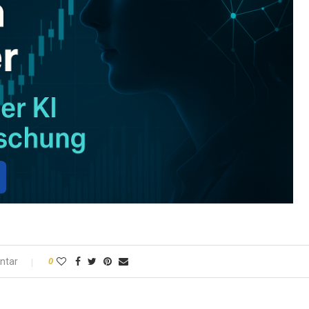
ntar
0