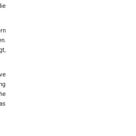
die
rn
n.
t,
ve
ung
he
das