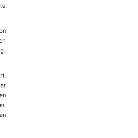
te
on
en
g-
rt.
er
en
en.
en