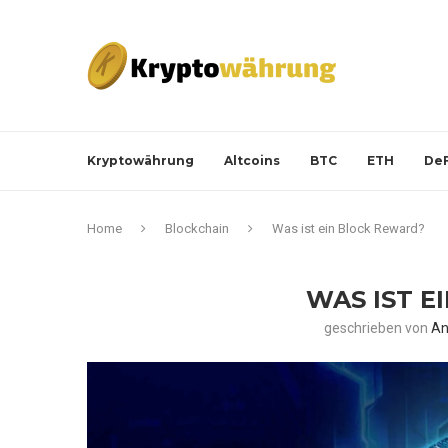
Kryptowährung
Altcoins
BTC
ETH
DeF
Home
Blockchain
Was ist ein Block Reward?
WAS IST E
geschrieben von
An