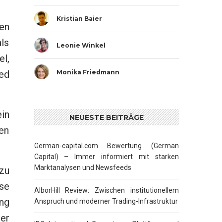
Kristian Baier
en
als
Leonie Winkel
l,
Monika Friedmann
ed
ein
NEUESTE BEITRÄGE
en
German-capital.com Bewertung (German
Capital) – Immer informiert mit starken
Marktanalysen und Newsfeeds
zu
ese
AlborHill Review: Zwischen institutionellem
ng
Anspruch und moderner Trading-Infrastruktur
er