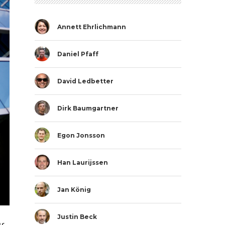
Annett Ehrlichmann
Daniel Pfaff
David Ledbetter
Dirk Baumgartner
Egon Jonsson
Han Laurijssen
Jan König
Justin Beck