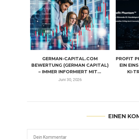
ALA UND
GERMAN-CAPITAL.COM
PROFIT 
 DER...
BEWERTUNG (GERMAN CAPITAL)
EIN EIN
– IMMER INFORMIERT MIT...
KI-T
4
Juni 30, 2026
EINEN KO