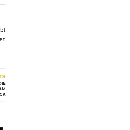
ibt
en
ste
DIE
AM
CK