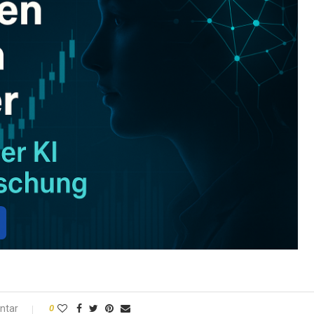
ntar
0