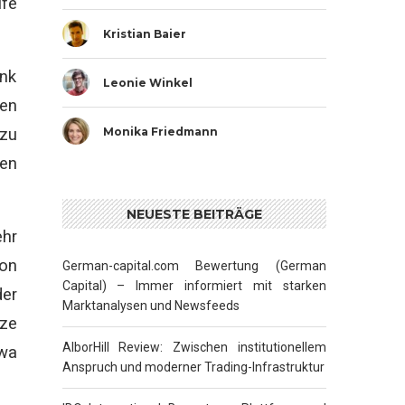
lfe
Kristian Baier
ank
Leonie Winkel
den
zu
Monika Friedmann
ten
NEUESTE BEITRÄGE
ehr
von
German-capital.com Bewertung (German
Capital) – Immer informiert mit starken
der
Marktanalysen und Newsfeeds
rze
AlborHill Review: Zwischen institutionellem
twa
Anspruch und moderner Trading-Infrastruktur