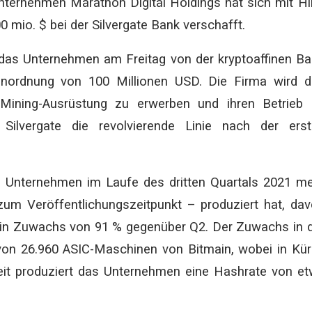
nternehmen Marathon Digital Holdings hat sich mit Hi
0 mio. $ bei der Silvergate Bank verschafft.
t das Unternehmen am Freitag von der kryptoaffinen B
ößenordnung von 100 Millionen USD. Die Firma wird 
 Mining-Ausrüstung zu erwerben und ihren Betrieb 
 Silvergate die revolvierende Linie nach der ers
 Unternehmen im Laufe des dritten Quartals 2021 m
um Veröffentlichungszeitpunkt – produziert hat, da
ein Zuwachs von 91 % gegenüber Q2. Der Zuwachs in 
von 26.960 ASIC-Maschinen von Bitmain, wobei in Kü
eit produziert das Unternehmen eine Hashrate von e