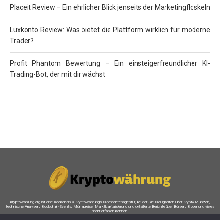
Placeit Review – Ein ehrlicher Blick jenseits der Marketingfloskeln
Luxkonto Review: Was bietet die Plattform wirklich für moderne
Trader?
Profit Phantom Bewertung – Ein einsteigerfreundlicher KI-
Trading-Bot, der mit dir wächst
Kryptowahrung.org ist eine Blockchain & Kryptowährungs Nachrichtenagentur, bei der Sie Neuigkeiten über Krypto-Münzen,
technische Analysen, Blockchain-Events, Münzpreise, Marktkapitalisierung und detaillierte Berichte über Börsen, Broker und vieles
mehr erfahren können.
Auf dieser Website bestehen möglicherweise finanzielle Verbindungen zu einigen (nicht allen) der auf dieser Website genannten