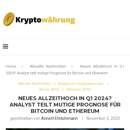
Home
Aktuelle Nachrichten
Neues Allzeithoch in Q1
2024? Analyst teilt mutige Prognose für Bitcoin und Ethereum
Aktuelle Nachrichten
Analyse von Kryptowährungen
Bitcoin (BTC)
Ethereum (ETH)
NEUES ALLZEITHOCH IN Q1 2024?
ANALYST TEILT MUTIGE PROGNOSE FÜR
BITCOIN UND ETHEREUM
geschrieben von
Annett Ehrlichmann
November 2, 2023