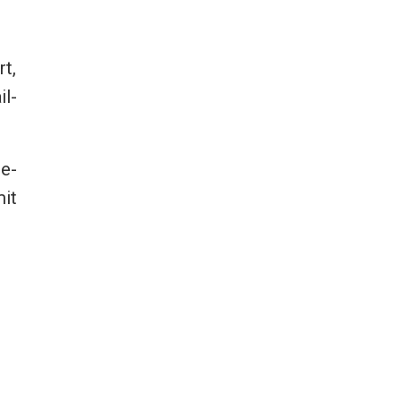
t,
il-
ge-
it