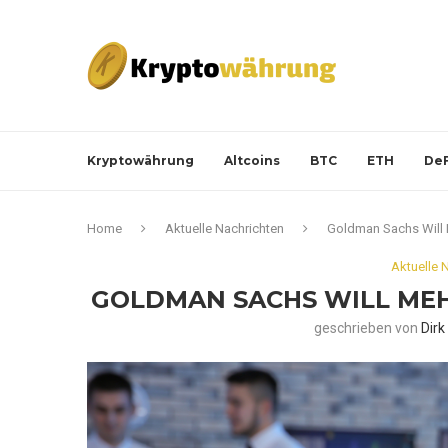
Kryptowährung
Altcoins
BTC
ETH
DeF
Home
Aktuelle Nachrichten
Goldman Sachs Will 
Aktuelle 
GOLDMAN SACHS WILL ME
geschrieben von
Dir