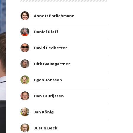
Annett Ehrlichmann
Daniel Pfaff
David Ledbetter
Dirk Baumgartner
Egon Jonsson
Han Laurijssen
Jan König
Justin Beck