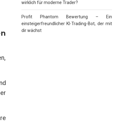
wirklich für moderne Trader?
Profit Phantom Bewertung – Ein
einsteigerfreundlicher KI-Trading-Bot, der mit
dir wächst
en
en,
end
er
re