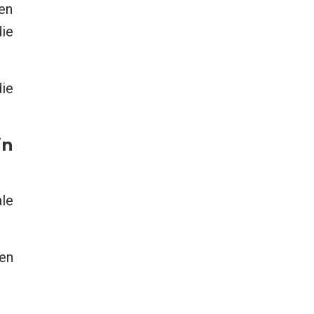
en
ie
ie
in
le
en