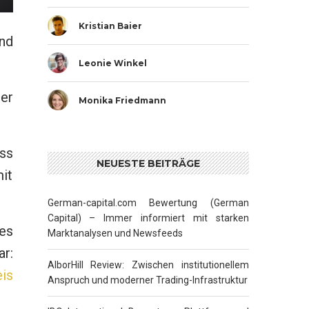
Kristian Baier
nd
Leonie Winkel
er
Monika Friedmann
ss
NEUESTE BEITRÄGE
it
German-capital.com Bewertung (German
Capital) – Immer informiert mit starken
 es
Marktanalysen und Newsfeeds
ar:
AlborHill Review: Zwischen institutionellem
eis
Anspruch und moderner Trading-Infrastruktur