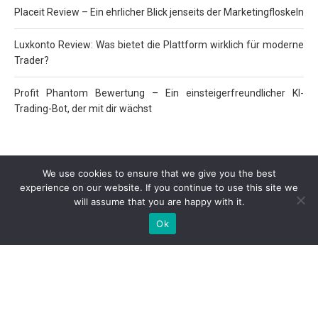
Placeit Review – Ein ehrlicher Blick jenseits der Marketingfloskeln
Luxkonto Review: Was bietet die Plattform wirklich für moderne
Trader?
Profit Phantom Bewertung – Ein einsteigerfreundlicher KI-
Trading-Bot, der mit dir wächst
We use cookies to ensure that we give you the best
experience on our website. If you continue to use this site we
will assume that you are happy with it.
Ok
Kryptowahrung.org ist eine Blockchain & Kryptowährungs Nachrichtenagentur, bei der Sie Neuigkeiten über Krypto-Münzen,
technische Analysen, Blockchain-Events, Münzpreise, Marktkapitalisierung und detaillierte Berichte über Börsen, Broker und vieles
mehr erfahren können.
Auf dieser Website bestehen möglicherweise finanzielle Verbindungen zu einigen (nicht allen) der auf dieser Website genannten