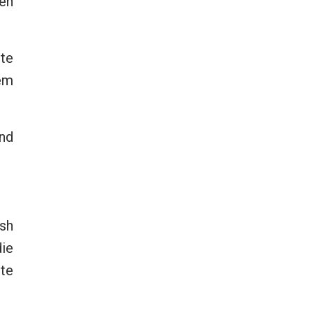
en
ste
nem
nd
ash
die
ete