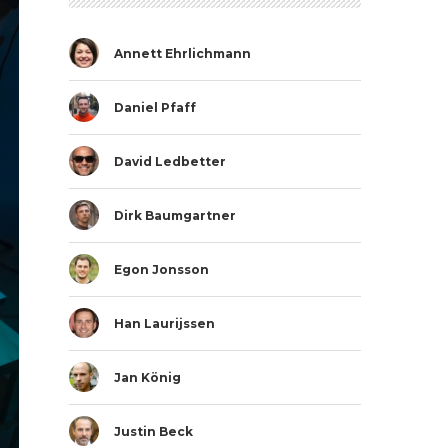
Annett Ehrlichmann
Daniel Pfaff
David Ledbetter
Dirk Baumgartner
Egon Jonsson
Han Laurijssen
Jan König
Justin Beck