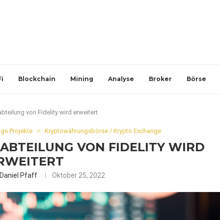
i
Blockchain
Mining
Analyse
Broker
Börse
teilung von Fidelity wird erweitert
gs Projekte
Kryptowährungsbörse / Krypto Exchange
BTEILUNG VON FIDELITY WIRD
RWEITERT
Daniel Pfaff
Oktober 25, 2022