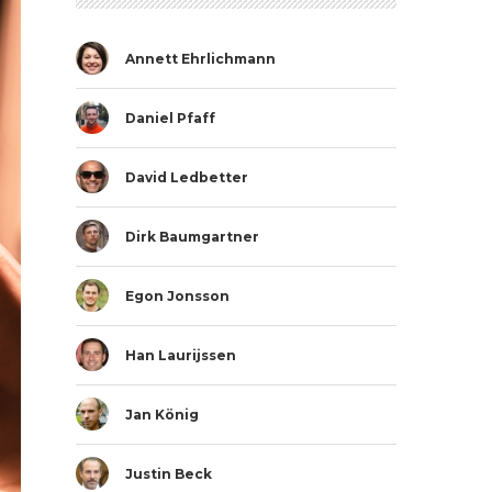
Annett Ehrlichmann
Daniel Pfaff
David Ledbetter
Dirk Baumgartner
Egon Jonsson
Han Laurijssen
Jan König
Justin Beck