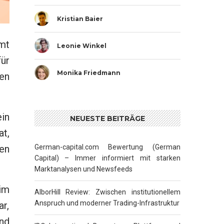
Kristian Baier
mt
Leonie Winkel
für
Monika Friedmann
en
in
NEUESTE BEITRÄGE
t,
en
German-capital.com Bewertung (German
Capital) – Immer informiert mit starken
Marktanalysen und Newsfeeds
 im
AlborHill Review: Zwischen institutionellem
Anspruch und moderner Trading-Infrastruktur
r,
nd