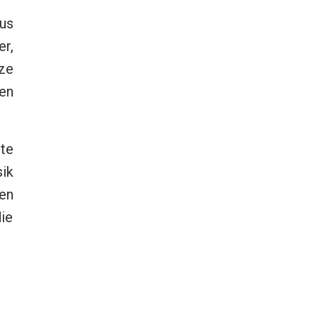
us
r,
ze
en
te
ik
en
ie