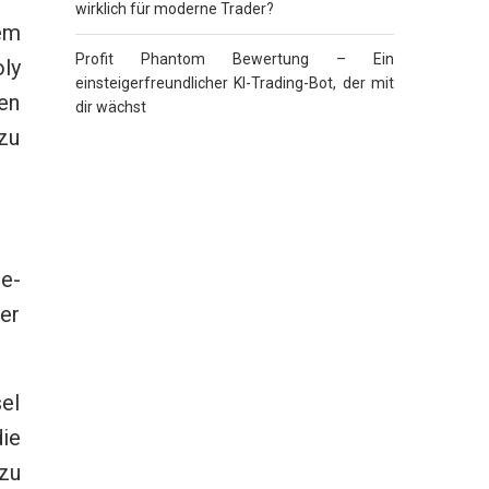
wirklich für moderne Trader?
em
Profit Phantom Bewertung – Ein
ly
einsteigerfreundlicher KI-Trading-Bot, der mit
en
dir wächst
zu
e-
er
sel
die
zu