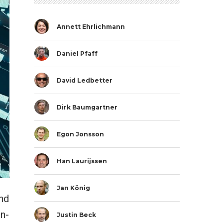
Annett Ehrlichmann
Daniel Pfaff
David Ledbetter
Dirk Baumgartner
Egon Jonsson
Han Laurijssen
Jan König
nd
n-
Justin Beck