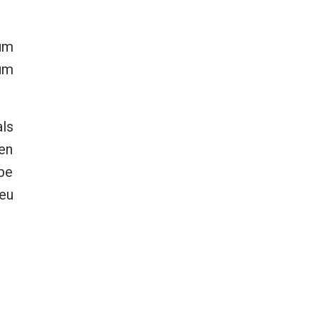
um
 um
ls
en
lbe
eu