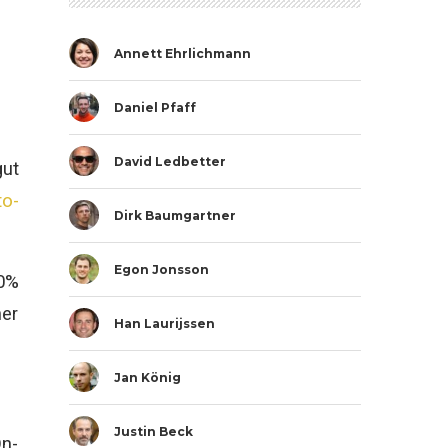
Annett Ehrlichmann
Daniel Pfaff
David Ledbetter
ut
to-
Dirk Baumgartner
Egon Jonsson
20%
ner
Han Laurijssen
Jan König
Justin Beck
On-