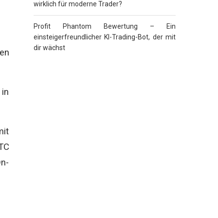
wirklich für moderne Trader?
Profit Phantom Bewertung – Ein
einsteigerfreundlicher KI-Trading-Bot, der mit
dir wächst
ten
 in
mit
TC
On-