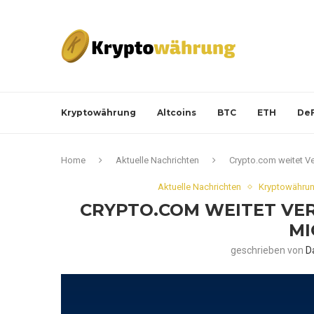
Kryptowährung
Altcoins
BTC
ETH
DeF
Home
Aktuelle Nachrichten
Crypto.com weitet V
Aktuelle Nachrichten
Kryptowährun
CRYPTO.COM WEITET VE
MI
geschrieben von
D