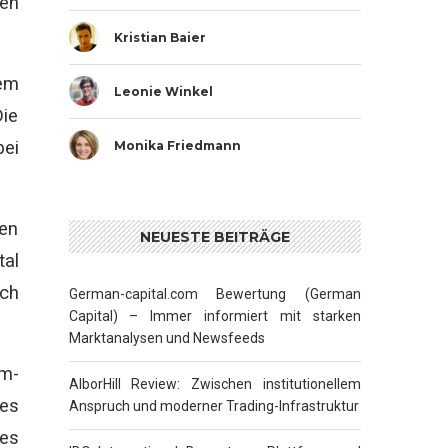
nen
Kristian Baier
em
Leonie Winkel
Die
bei
Monika Friedmann
nen
NEUESTE BEITRÄGE
tal
och
German-capital.com Bewertung (German
Capital) – Immer informiert mit starken
Marktanalysen und Newsfeeds
m-
AlborHill Review: Zwischen institutionellem
es
Anspruch und moderner Trading-Infrastruktur
ses