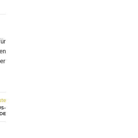
ür
en
er
ste
S-Z
E