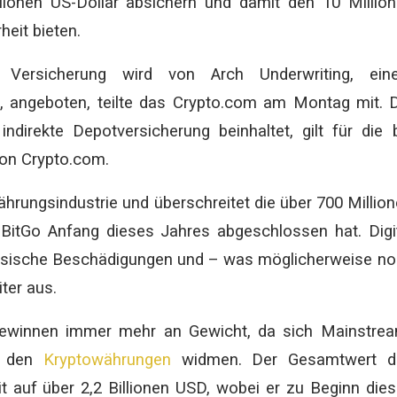
ionen US-Dollar absichern und damit den 10 Millio
heit bieten.
Versicherung wird von Arch Underwriting, ein
, angeboten, teilte das Crypto.com am Montag mit. 
indirekte Depotversicherung beinhaltet, gilt für die 
on Crypto.com.
ährungsindustrie und überschreitet die über 700 Millio
r BitGo Anfang dieses Jahres abgeschlossen hat. Digi
ysische Beschädigungen und – was möglicherweise n
iter aus.
gewinnen immer mehr an Gewicht, da sich Mainstrea
rt den
Kryptowährungen
widmen. Der Gesamtwert d
t auf über 2,2 Billionen USD, wobei er zu Beginn die