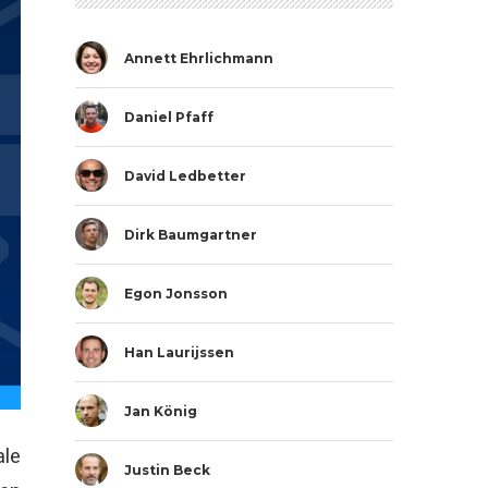
Annett Ehrlichmann
Daniel Pfaff
David Ledbetter
Dirk Baumgartner
Egon Jonsson
Han Laurijssen
Jan König
ale
Justin Beck