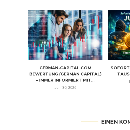
ALA UND
GERMAN-CAPITAL.COM
SOFORT
 DER...
BEWERTUNG (GERMAN CAPITAL)
TAUS
– IMMER INFORMIERT MIT...
4
Juni 30, 2026
EINEN KO