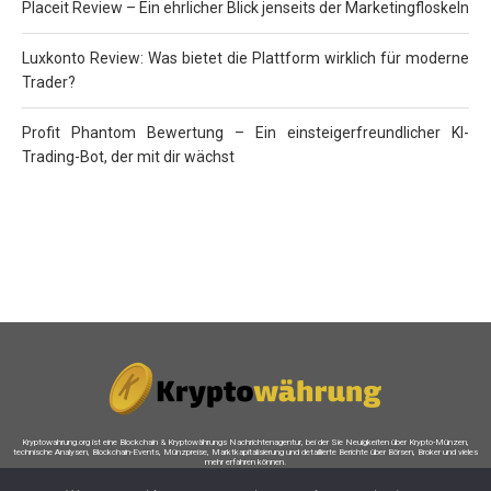
Placeit Review – Ein ehrlicher Blick jenseits der Marketingfloskeln
Luxkonto Review: Was bietet die Plattform wirklich für moderne
Trader?
Profit Phantom Bewertung – Ein einsteigerfreundlicher KI-
Trading-Bot, der mit dir wächst
Kryptowahrung.org ist eine Blockchain & Kryptowährungs Nachrichtenagentur, bei der Sie Neuigkeiten über Krypto-Münzen,
technische Analysen, Blockchain-Events, Münzpreise, Marktkapitalisierung und detaillierte Berichte über Börsen, Broker und vieles
mehr erfahren können.
Auf dieser Website bestehen möglicherweise finanzielle Verbindungen zu einigen (nicht allen) der auf dieser Website genannten
Marken und Unternehmen. Die Inhalte, die Sie sehen, können gesponserte Inhalte sein. Alle Informationen, die Sie auf dieser