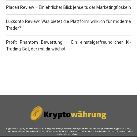
Placeit Review – Ein ehrlicher Blick jenseits der Marketingfloskeln
Luxkonto Review: Was bietet die Plattform wirklich für moderne
Trader?
Profit Phantom Bewertung – Ein einsteigerfreundlicher KI-
Trading-Bot, der mit dir wächst
Kryptowahrung.org ist eine Blockchain & Kryptowährungs Nachrichtenagentur, bei der Sie Neuigkeiten über Krypto-Münzen,
technische Analysen, Blockchain-Events, Münzpreise, Marktkapitalisierung und detaillierte Berichte über Börsen, Broker und vieles
mehr erfahren können.