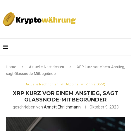
Home
Aktuelle Nachrichten
XRP kurz vor einem Anstieg,
sagt Glassnode-Mitbegründer
Aktuelle Nachrichten
Altcoins
Ripple (XRP)
XRP KURZ VOR EINEM ANSTIEG, SAGT
GLASSNODE-MITBEGRÜNDER
geschrieben von
Annett Ehrlichmann
Oktober 9, 2023