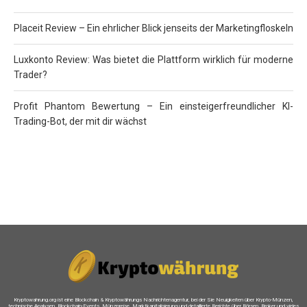
Placeit Review – Ein ehrlicher Blick jenseits der Marketingfloskeln
Luxkonto Review: Was bietet die Plattform wirklich für moderne
Trader?
Profit Phantom Bewertung – Ein einsteigerfreundlicher KI-
Trading-Bot, der mit dir wächst
Kryptowahrung.org ist eine Blockchain & Kryptowährungs Nachrichtenagentur, bei der Sie Neuigkeiten über Krypto-Münzen,
technische Analysen, Blockchain-Events, Münzpreise, Marktkapitalisierung und detaillierte Berichte über Börsen, Broker und vieles