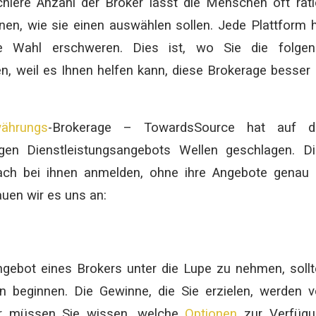
hiere Anzahl der Broker lässt die Menschen oft rat
nnen, wie sie einen auswählen sollen. Jede Plattform 
e Wahl erschweren. Dies ist, wo Sie die folgen
n, weil es Ihnen helfen kann, diese Brokerage besser
währungs
-Brokerage – TowardsSource hat auf d
igen Dienstleistungsangebots Wellen geschlagen. D
fach bei ihnen anmelden, ohne ihre Angebote genau
auen wir es uns an:
gebot eines Brokers unter die Lupe zu nehmen, soll
beginnen. Die Gewinne, die Sie erzielen, werden 
r müssen Sie wissen, welche
Optionen
zur Verfügu