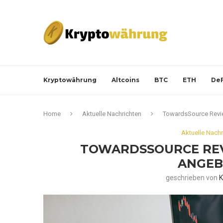
Kryptowährung
Altcoins
BTC
ETH
DeF
Home
Aktuelle Nachrichten
TowardsSource Revie
Aktuelle Nachr
TOWARDSSOURCE REVI
ANGEB
geschrieben von
K