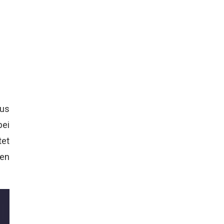
aus
ei
tet
den