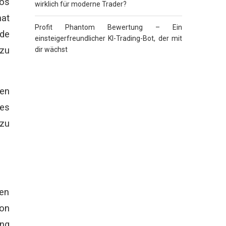
los
wirklich für moderne Trader?
hat
Profit Phantom Bewertung – Ein
de
einsteigerfreundlicher KI-Trading-Bot, der mit
 zu
dir wächst
en
ies
 zu
ten
von
ng