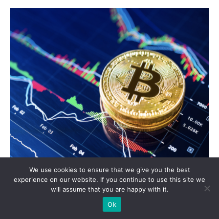
We use cookies to ensure that we give you the best
Mittelzuflüsse in
Krypto
-Fonds und
experience on our website. If you continue to use this site we
will assume that you are happy with it.
Investmentprodukten stürzte in der ersten Woche
Ok
des Januar nach der Bekanntgabe neuer