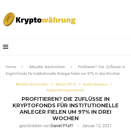
Home
Aktuelle Nachrichten
Profitieren? Die Zuflüsse in
Kryptofonds für institutionelle Anleger fielen um 97% in drei Wochen
Aktuelle Nachrichten
Bitcoin (BTC)
Krypto-Adoption
Krypto-Vermögenswerte
PROFITIEREN? DIE ZUFLÜSSE IN
KRYPTOFONDS FÜR INSTITUTIONELLE
ANLEGER FIELEN UM 97% IN DREI
WOCHEN
geschrieben von
Daniel Pfaff
Januar 12, 2021