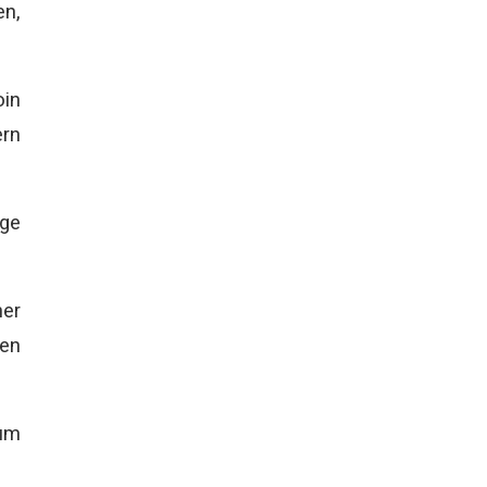
en,
oin
ern
ge
ner
gen
rum