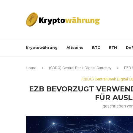
Kryptowährung
Altcoins
BTC
ETH
DeF
Home
(CBDC) Central Bank Digital Currency
EZB 
(CBDC) Central Bank Digital C
EZB BEVORZUGT VERWEN
FÜR AUS
geschrieben vo