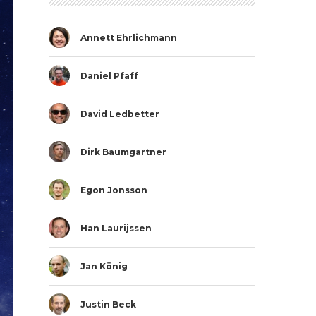
Annett Ehrlichmann
Daniel Pfaff
David Ledbetter
Dirk Baumgartner
Egon Jonsson
Han Laurijssen
Jan König
Justin Beck