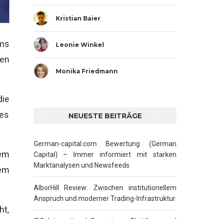
Kristian Baier
ums
Leonie Winkel
en
Monika Friedmann
die
des
NEUESTE BEITRÄGE
German-capital.com Bewertung (German
dem
Capital) – Immer informiert mit starken
Marktanalysen und Newsfeeds
em
AlborHill Review: Zwischen institutionellem
Anspruch und moderner Trading-Infrastruktur
ht,