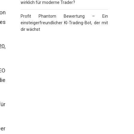
wirklich für moderne Trader?
von
Profit Phantom Bewertung – Ein
des
einsteigerfreundlicher KI-Trading-Bot, der mit
dir wächst
20,
CEO
die
für
Der