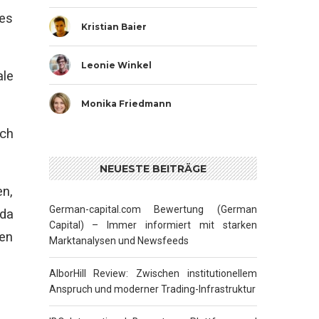
nes
Kristian Baier
Leonie Winkel
ale
Monika Friedmann
uch
NEUESTE BEITRÄGE
en,
German-capital.com Bewertung (German
 da
Capital) – Immer informiert mit starken
gen
Marktanalysen und Newsfeeds
AlborHill Review: Zwischen institutionellem
Anspruch und moderner Trading-Infrastruktur