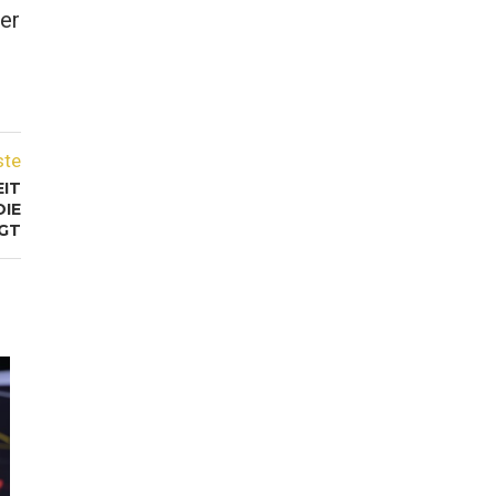
er
ste
EIT
DIE
GT