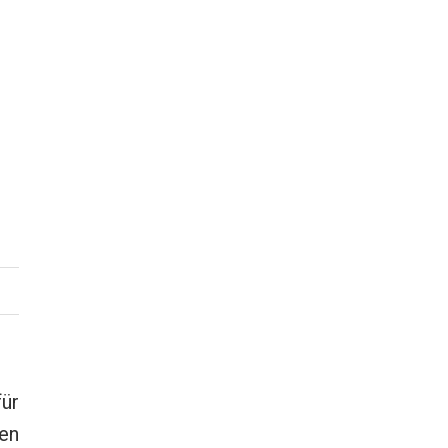
ür
en