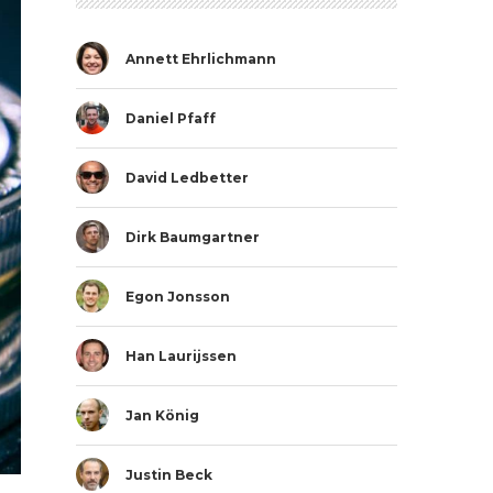
Annett Ehrlichmann
Daniel Pfaff
David Ledbetter
Dirk Baumgartner
Egon Jonsson
Han Laurijssen
Jan König
Justin Beck