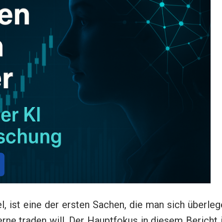
 ist eine der ersten Sachen, die man sich überleg
ne traden will. Der Hauptfokus in diesem Bericht 