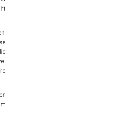
eht
n.
ise
die
ei
re
sen
 um