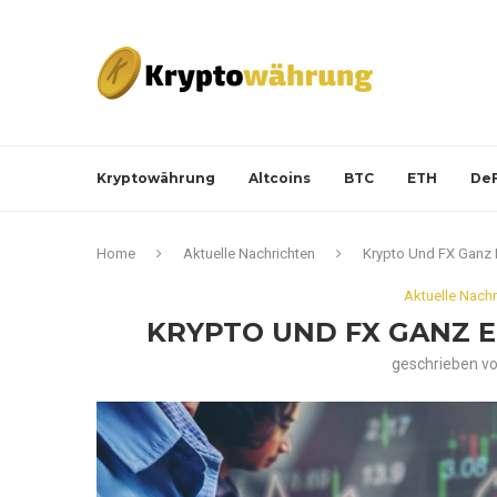
Kryptowährung
Altcoins
BTC
ETH
DeF
Home
Aktuelle Nachrichten
Krypto Und FX Ganz 
Aktuelle Nachr
KRYPTO UND FX GANZ E
geschrieben v