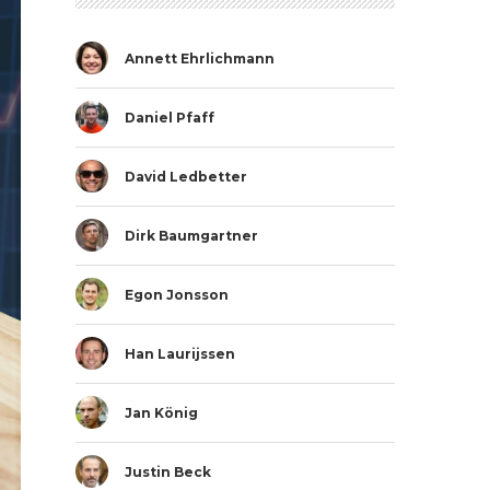
Annett Ehrlichmann
Daniel Pfaff
David Ledbetter
Dirk Baumgartner
Egon Jonsson
Han Laurijssen
Jan König
Justin Beck