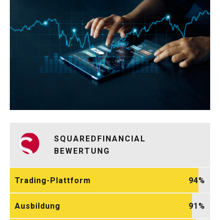
SQUAREDFINANCIAL
BEWERTUNG
Trading-Plattform
94
Ausbildung
91