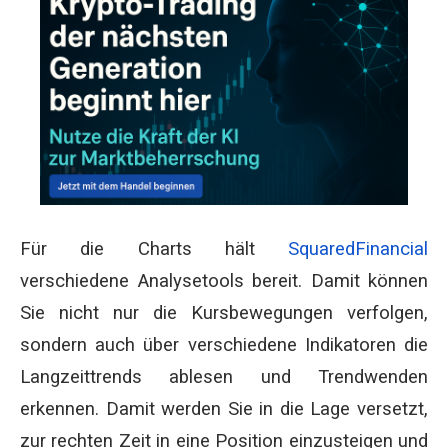
Für die Charts hält
SquaredFinancial
verschiedene Analysetools bereit. Damit können
Sie nicht nur die Kursbewegungen verfolgen,
sondern auch über verschiedene Indikatoren die
Langzeittrends ablesen und Trendwenden
erkennen. Damit werden Sie in die Lage versetzt,
zur rechten Zeit in eine Position einzusteigen und