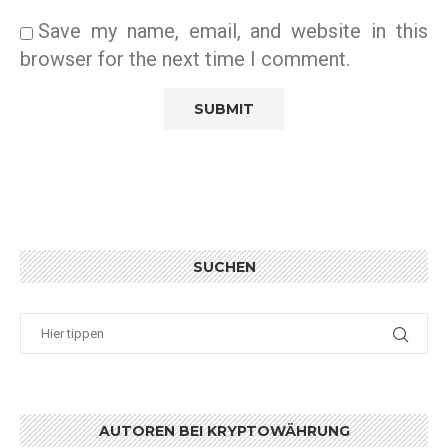
Save my name, email, and website in this
browser for the next time I comment.
SUCHEN
AUTOREN BEI KRYPTOWÄHRUNG