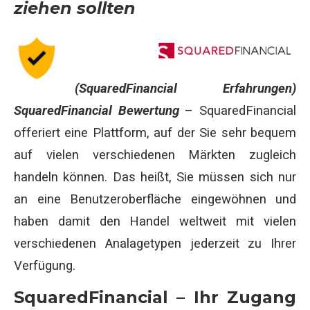
ziehen sollten
(SquaredFinancial Erfahrungen)
SquaredFinancial Bewertung
–
SquaredFinancial
offeriert eine Plattform, auf der Sie sehr bequem
auf vielen verschiedenen Märkten zugleich
handeln können. Das heißt, Sie müssen sich nur
an eine Benutzeroberfläche eingewöhnen und
haben damit den Handel weltweit mit vielen
verschiedenen Analagetypen jederzeit zu Ihrer
Verfügung.
SquaredFinancial – Ihr Zugang