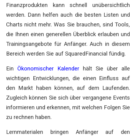
Finanzprodukten kann schnell unübersichtlich
werden. Dann helfen auch die besten Listen und
Charts nicht mehr. Was Sie brauchen, sind Tools,
die Ihnen einen generellen Überblick erlauben und
Trainingsangebote für Anfänger. Auch in diesem
Bereich werden Sie auf SquaredFinancial fündig.
Ein
Ökonomischer Kalender
hält Sie über alle
wichtigen Entwicklungen, die einen Einfluss auf
den Markt haben können, auf dem Laufenden.
Zugleich können Sie sich über vergangene Events
informieren und erkennen, mit welchen Folgen Sie
zu rechnen haben.
Lernmaterialen bringen Anfänger auf den