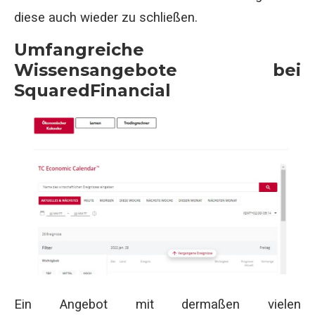
diese auch wieder zu schließen.
Umfangreiche
Wissensangebote bei
SquaredFinancial
Ein Angebot mit dermaßen vielen