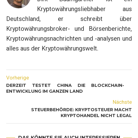
Kryptowährungsliebhaber aus
Deutschland, er schreibt über
Kryptowährungsbroker- und Börsenberichte,
Kryptowährungsnachrichten und -analysen und
alles aus der Kryptowährungswelt.
Vorherige
DERZEIT TESTET CHINA DIE BLOCKCHAIN-
ENTWICKLUNG IM GANZEN LAND
Nächste
STEUERBEHÖRDE: KRYPTOSTEUER MACHT
KRYPTOHANDEL NICHT LEGAL
DAS KÖNNTE SIE AUCH INTERESSIEREN