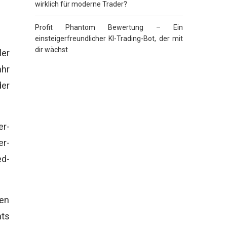
wirklich für moderne Trader?
Profit Phantom Bewertung – Ein
einsteigerfreundlicher KI-Trading-Bot, der mit
dir wächst
ler
ahr
der
er-
er-
d-
hen
ats