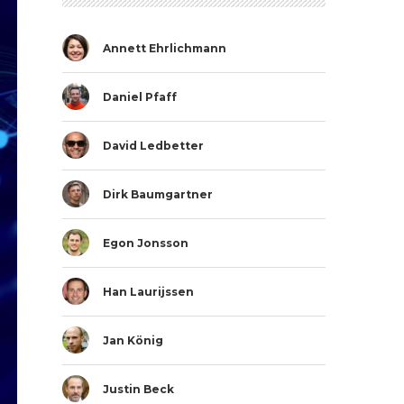
Annett Ehrlichmann
Daniel Pfaff
David Ledbetter
Dirk Baumgartner
Egon Jonsson
Han Laurijssen
Jan König
Justin Beck