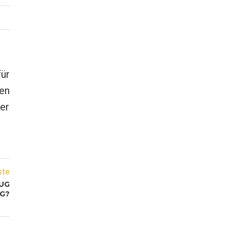
ür
en
er
ste
UG
G?