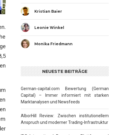
Kristian Baier
n.
Leonie Winkel
che
Monika Friedmann
ige
8,5
ten
NEUESTE BEITRÄGE
German-capital.com Bewertung (German
zum
Capital) – Immer informiert mit starken
ren
Marktanalysen und Newsfeeds
den
AlborHill Review: Zwischen institutionellem
sem
Anspruch und moderner Trading-Infrastruktur
der