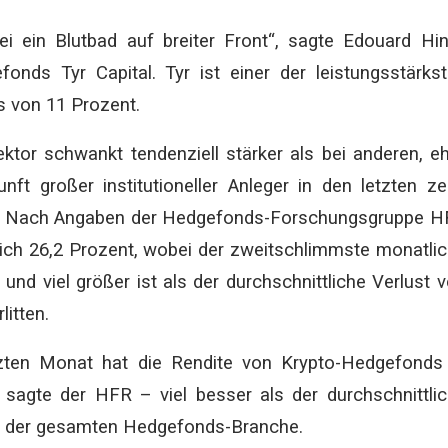
ei ein Blutbad auf breiter Front“, sagte Edouard Hin
nds Tyr Capital. Tyr ist einer der leistungsstärks
s von 11 Prozent.
or schwankt tendenziell stärker als bei anderen, e
nft großer institutioneller Anleger in den letzten z
at. Nach Angaben der Hedgefonds-Forschungsgruppe 
lich 26,2 Prozent, wobei der zweitschlimmste monatli
und viel größer ist als der durchschnittliche Verlust 
itten.
zten Monat hat die Rendite von Krypto-Hedgefonds
sagte der HFR – viel besser als der durchschnittli
 in der gesamten Hedgefonds-Branche.