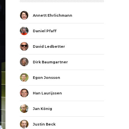
Annett Ehrlichmann
Daniel Pfaff
David Ledbetter
Dirk Baumgartner
Egon Jonsson
Han Laurijssen
Jan König
Justin Beck