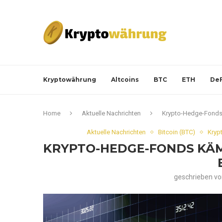
Kryptowährung
Altcoins
BTC
ETH
DeF
Home
Aktuelle Nachrichten
Krypto-Hedge-Fonds 
Aktuelle Nachrichten
Bitcoin (BTC)
Kryp
KRYPTO-HEDGE-FONDS KÄM
geschrieben v