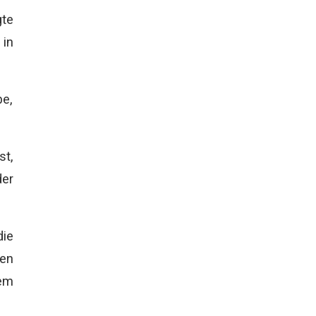
gte
in
be,
st,
der
die
sen
nem
.