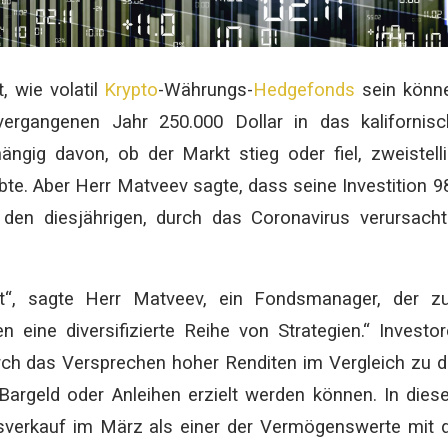
, wie volatil
Krypto
-Währungs-
Hedgefonds
sein könne
vergangenen Jahr 250.000 Dollar in das kalifornis
ngig davon, ob der Markt stieg oder fiel, zweistell
te. Aber Herr Matveev sagte, dass seine Investition 9
 den diesjährigen, durch das Coronavirus verursach
ist“, sagte Herr Matveev, ein Fondsmanager, der 
n eine diversifizierte Reihe von Strategien.“ Investo
ch das Versprechen hoher Renditen im Vergleich zu 
 Bargeld oder Anleihen erzielt werden können. In die
erkauf im März als einer der Vermögenswerte mit 