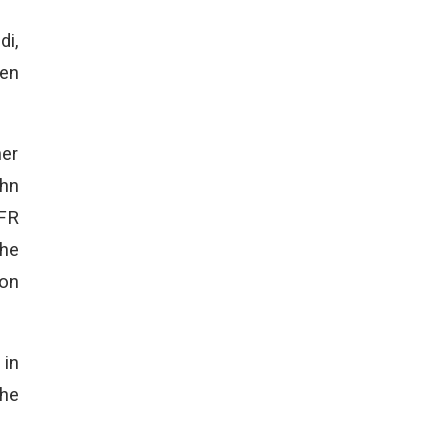
di,
ten
her
ehn
HFR
che
von
 in
che