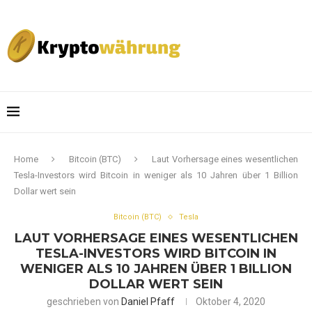
Home
Bitcoin (BTC)
Laut Vorhersage eines wesentlichen
Tesla-Investors wird Bitcoin in weniger als 10 Jahren über 1 Billion
Dollar wert sein
Bitcoin (BTC)
Tesla
LAUT VORHERSAGE EINES WESENTLICHEN
TESLA-INVESTORS WIRD BITCOIN IN
WENIGER ALS 10 JAHREN ÜBER 1 BILLION
DOLLAR WERT SEIN
geschrieben von
Daniel Pfaff
Oktober 4, 2020