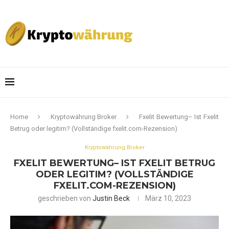
Home
Kryptowährung Broker
Fxelit Bewertung– Ist Fxelit
Betrug oder legitim? (Vollständige fxelit.com-Rezension)
Kryptowährung Broker
FXELIT BEWERTUNG– IST FXELIT BETRUG
ODER LEGITIM? (VOLLSTÄNDIGE
FXELIT.COM-REZENSION)
geschrieben von
Justin Beck
März 10, 2023