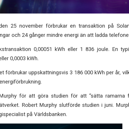
 den 25 november förbrukar en transaktion på Sola
ngar och 24 gånger mindre energi än att ladda telefone
rkstransaktion 0,00051 kWh eller 1 836 joule. En typ
eller 0,0003 kWh.
ket förbrukar uppskattningsvis 3 186 000 kWh per år, vil
energiförbrukning.
urphy för att göra studien för att ”sätta ramarna 
ätverket. Robert Murphy slutförde studien i juni. Murp
ispecialist på Världsbanken.