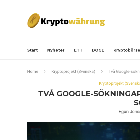
Start
Nyheter
ETH
DOGE
Kryptobörs
Home
Kryptoprojekt (Svenska)
Två Google-sökni
Kryptoprojekt (Svensk
TVÅ GOOGLE-SÖKNINGAR
S
Egon Jons