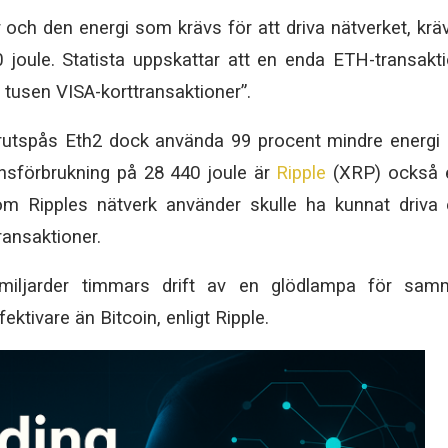
 och den energi som krävs för att driva nätverket, krä
 joule. Statista uppskattar att en enda ETH-transakt
 tusen VISA-korttransaktioner”.
örutspås Eth2 dock använda 99 procent mindre energi
nsförbrukning på 28 440 joule är
Ripple
(XRP) också e
om Ripples nätverk använder skulle ha kunnat driva
ransaktioner.
 miljarder timmars drift av en glödlampa för sam
ktivare än Bitcoin, enligt Ripple.