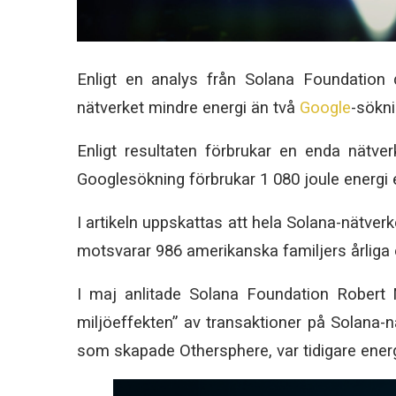
Enligt en analys från Solana Foundation
nätverket mindre energi än två
Google
-sökni
Enligt resultaten förbrukar en enda nätve
Googlesökning förbrukar 1 080 joule energi 
I artikeln uppskattas att hela Solana-nätver
motsvarar 986 amerikanska familjers årliga 
I maj anlitade Solana Foundation Robert M
miljöeffekten” av transaktioner på Solana-n
som skapade Othersphere, var tidigare energ