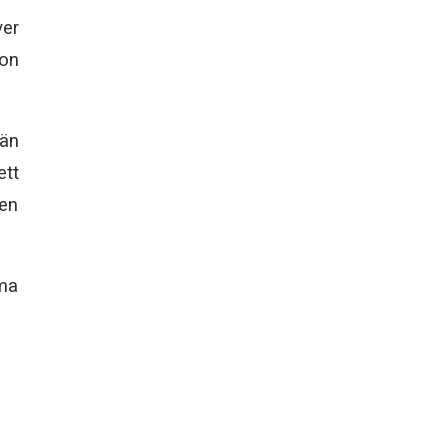
ver
ion
 än
tt
 en
ma