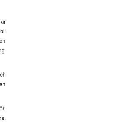
 är
bli
sen
ng.
ch
 en
ör.
ma.