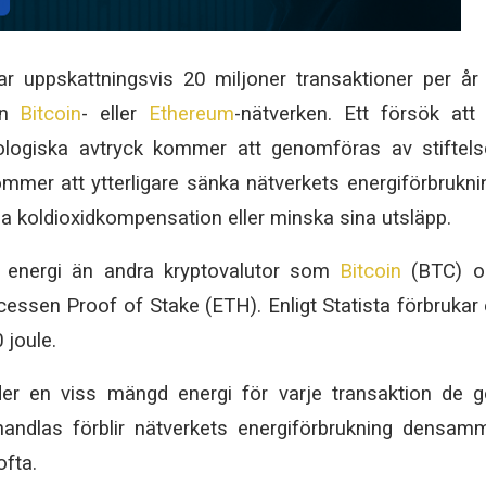
 uppskattningsvis 20 miljoner transaktioner per år
 än
Bitcoin
- eller
Ethereum
-nätverken. Ett försök att 
ologiska avtryck kommer att genomföras av stiftel
kommer att ytterligare sänka nätverkets energiförbrukni
pa koldioxidkompensation eller minska sina utsläpp.
 energi än andra kryptovalutor som
Bitcoin
(BTC) o
ssen Proof of Stake (ETH). Enligt Statista förbrukar
 joule.
der en viss mängd energi för varje transaktion de g
ndlas förblir nätverkets energiförbrukning densam
fta.