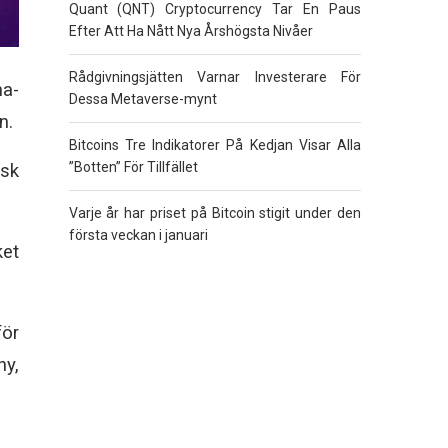
Quant (QNT) Cryptocurrency Tar En Paus
Efter Att Ha Nått Nya Årshögsta Nivåer
Rådgivningsjätten Varnar Investerare För
na-
Dessa Metaverse-mynt
n.
Bitcoins Tre Indikatorer På Kedjan Visar Alla
”Botten” För Tillfället
isk
Varje år har priset på Bitcoin stigit under den
första veckan i januari
ket
för
hy,