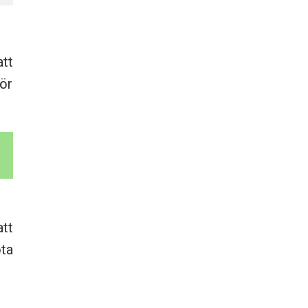
att
för
tt
ta