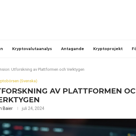
en
Kryptovalutaanalys
Antagande
Kryptoprojekt
F
nsion: Utforskning av Plattformen och Verktygen
yptobörsen (Svenska)
UTFORSKNING AV PLATTFORMEN O
ERKTYGEN
an Baier
juli 24, 2024