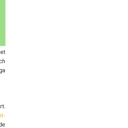
ket
ch
iga
rt.
nt-
 de