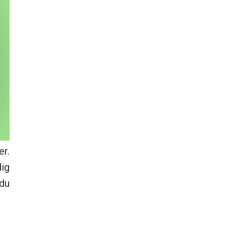
er.
dig
 du