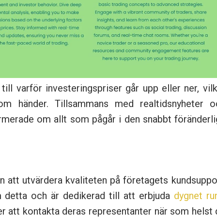
ll varför investeringspriser går upp eller ner, vil
om händer. Tillsammans med realtidsnyheter o
ormerade om allt som pågår i den snabbt föränderl
n att utvärdera kvaliteten på företagets kundsuppo
detta och är dedikerad till att erbjuda
dygnet ru
der att kontakta deras representanter när som helst