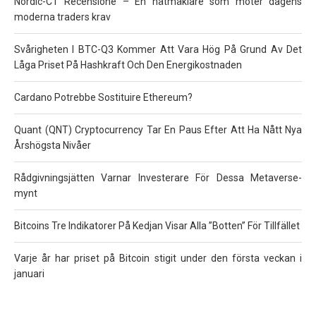
Nordic-CT Recensione – En nätmäklare som möter dagens
moderna traders krav
Svårigheten I BTC-Q3 Kommer Att Vara Hög På Grund Av Det
Låga Priset På Hashkraft Och Den Energikostnaden
Cardano Potrebbe Sostituire Ethereum?
Quant (QNT) Cryptocurrency Tar En Paus Efter Att Ha Nått Nya
Årshögsta Nivåer
Rådgivningsjätten Varnar Investerare För Dessa Metaverse-
mynt
Bitcoins Tre Indikatorer På Kedjan Visar Alla ”Botten” För Tillfället
Varje år har priset på Bitcoin stigit under den första veckan i
januari