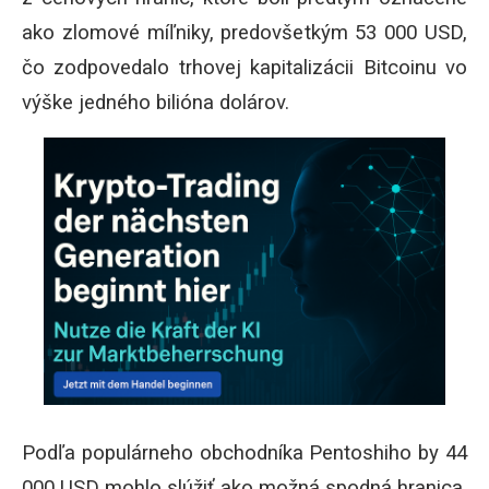
ako zlomové míľniky, predovšetkým 53 000 USD,
čo zodpovedalo trhovej kapitalizácii Bitcoinu vo
výške jedného bilióna dolárov.
Podľa populárneho obchodníka Pentoshiho by 44
000 USD mohlo slúžiť ako možná spodná hranica,