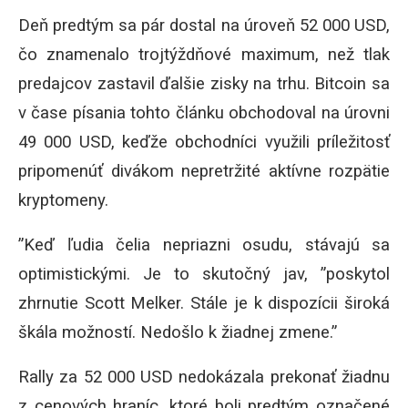
Deň predtým sa pár dostal na úroveň 52 000 USD,
čo znamenalo trojtýždňové maximum, než tlak
predajcov zastavil ďalšie zisky na trhu.
Bitcoin sa
v čase písania tohto článku obchodoval na úrovni
49 000 USD, keďže obchodníci využili príležitosť
pripomenúť divákom nepretržité aktívne rozpätie
kryptomeny.
”Keď ľudia čelia nepriazni osudu, stávajú sa
optimistickými. Je to skutočný jav, ”poskytol
zhrnutie Scott Melker.
Stále je k dispozícii široká
škála možností. Nedošlo k žiadnej zmene.”
Rally za 52 000 USD nedokázala prekonať žiadnu
z cenových hraníc, ktoré boli predtým označené