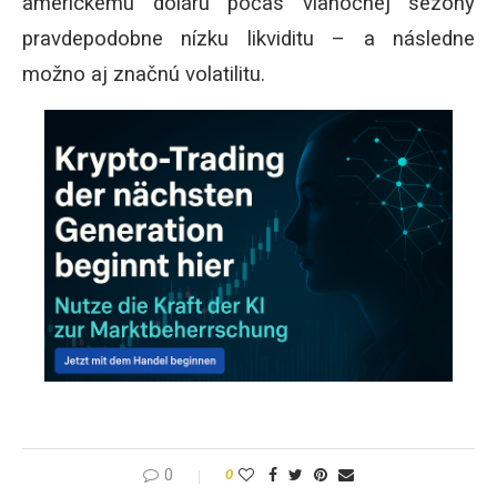
americkému doláru počas vianočnej sezóny
pravdepodobne nízku likviditu – a následne
možno aj značnú volatilitu.
0
0