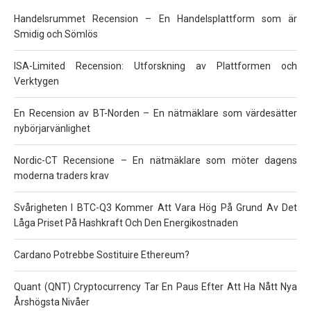
Handelsrummet Recension – En Handelsplattform som är
Smidig och Sömlös
ISA-Limited Recension: Utforskning av Plattformen och
Verktygen
En Recension av BT-Norden – En nätmäklare som värdesätter
nybörjarvänlighet
Nordic-CT Recensione – En nätmäklare som möter dagens
moderna traders krav
Svårigheten I BTC-Q3 Kommer Att Vara Hög På Grund Av Det
Låga Priset På Hashkraft Och Den Energikostnaden
Cardano Potrebbe Sostituire Ethereum?
Quant (QNT) Cryptocurrency Tar En Paus Efter Att Ha Nått Nya
Årshögsta Nivåer