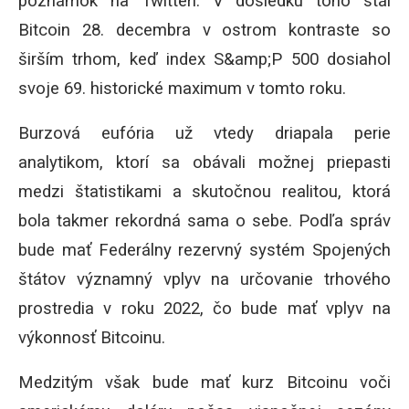
poznámok na Twitteri.
V dôsledku toho stál
Bitcoin 28. decembra v ostrom kontraste so
širším trhom, keď index S&amp;P 500 dosiahol
svoje 69. historické maximum v tomto roku.
Burzová eufória už vtedy driapala perie
analytikom, ktorí sa obávali možnej priepasti
medzi štatistikami a skutočnou realitou, ktorá
bola takmer rekordná sama o sebe.
Podľa správ
bude mať Federálny rezervný systém Spojených
štátov významný vplyv na určovanie trhového
prostredia v roku 2022, čo bude mať vplyv na
výkonnosť Bitcoinu.
Medzitým však bude mať kurz Bitcoinu voči