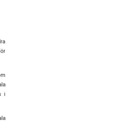
dra
för
 om
ala
s i
la