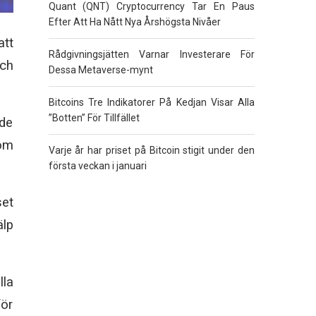
Quant (QNT) Cryptocurrency Tar En Paus
Efter Att Ha Nått Nya Årshögsta Nivåer
att
Rådgivningsjätten Varnar Investerare För
och
Dessa Metaverse-mynt
Bitcoins Tre Indikatorer På Kedjan Visar Alla
”Botten” För Tillfället
ade
om
Varje år har priset på Bitcoin stigit under den
första veckan i januari
set
älp
lla
för