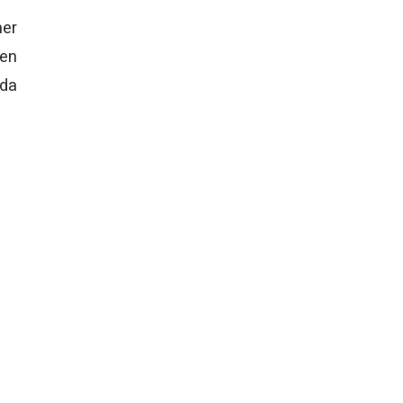
mer
 en
nda