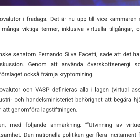
valutor i fredags. Det är nu upp till vice kammaren 
nga viktiga termer, inklusive virtuella tillgångar, 
nske senatorn Fernando Silva Facetti, sade att det h
diskussion. Genom att använda överskottsenergi s
agförslaget också främja kryptomining.
valutor och VASP definieras alla i lagen (virtual as
ustri- och handelsministeriet behörighet att begära hj
r att genomföra lagstiftningen.
en, med följande anmärkning: ””Utvinning av virtue
ksamhet. Den nationella politiken ger flera incitament 