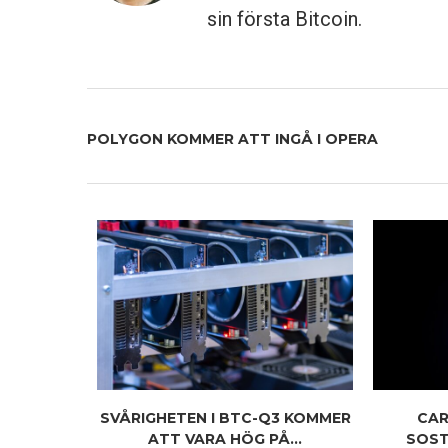
sin första Bitcoin.
POLYGON KOMMER ATT INGÅ I OPERA
RINGAR I
SVÅRIGHETEN I BTC-Q3 KOMMER
CA
DU BÖR...
ATT VARA HÖG PÅ...
SOST